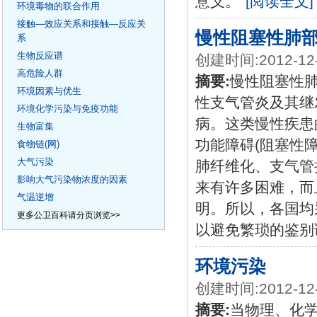
意义。
[阅读全文]
环境毒物的联合作用
接触—效应关系和接触—反应关
慢性阻塞性肺
系
生物反应谱
创建时间:2012-12
高危险人群
摘要:
慢性阻塞性
环境因素与优生
性支气管炎及其继
环境化学污染与免疫功能
病。这类慢性疾患
生物富集
功能障碍(阻塞性
食物链(网)
大气污染
肺纤维化、支气管
影响大气污染物浓度的因素
来有许多困难，而
气温逆增
明。所以，各国均
更多公卫百科请分页浏览>>
以避免繁琐的鉴别
环境污染
创建时间:2012-12
摘要:
当物理、化