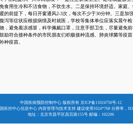
免食用生冷和不洁食物，不饮生水。二是保持环境舒适。家庭、
暖的前提下，每日开窗通风2-3次，每次不少于30分钟。三是加
腹泻等症状应根据病情及时就医，学校等集体单位应落实晨午检
物，避免着凉感冒，科学佩戴口罩，注意手部卫生，尽量避免前
鼓励符合接种条件的市民朋友们积极接种流感、肺炎球菌等疫苗
补种疫苗。
中国疾病预防控制中心 版权所有
京ICP备11024750号-12
国疾控中心信息中心 内容管理与技术支持 建议使用1024*768 分辨率，IE8
地址：北京市昌平区昌百路155号 邮编：102206