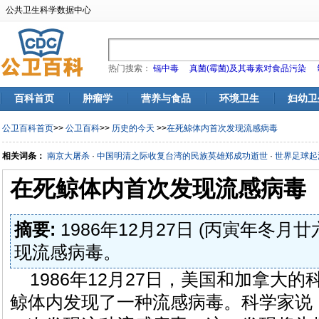
公共卫生科学数据中心
热门搜索：
镉中毒
真菌(霉菌)及其毒素对食品污染
百科首页
肿瘤学
营养与食品
环境卫生
妇幼卫
公卫百科首页
>>
公卫百科
>>
历史的今天
>>
在死鲸体内首次发现流感病毒
相关词条：
南京大屠杀
·
中国明清之际收复台湾的民族英雄郑成功逝世
·
世界足球起
在死鲸体内首次发现流感病毒
摘要:
1986年12月27日 (丙寅年冬
现流感病毒。
1986年12月27日，美国和加拿大
鲸体内发现了一种流感病毒。科学家说