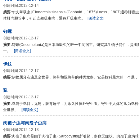
创建时间:2012-12-14
摘要:
华支睾吸虫 [Clonorchis sinensis (Cobbold， 1875)Looss，
体肝内胆管中，引起支睾吸虫病，通称肝吸虫病。
[阅读全文]
钉螺
创建时间:2012-12-17
摘要:
钉螺(Oncomelania)是日本血吸虫的唯一中间宿主。研究其生物学特性，
一。
[阅读全文]
伊蚊
创建时间:2012-12-17
摘要:
伊蚊属分布遍及全世界，热带和亚热带的种类尤多。它是蚊科最大的一个属，
虱
创建时间:2012-12-17
摘要:
虱属于虱目，无翅，腹背扁平，为永久性体外寄生虫。寄生于人体的虱为虱科(Pediculi
全世界。
[阅读全文]
肉孢子虫与肉孢子虫病
创建时间:2012-12-13
摘要:
肉孢子虫病是由于肉孢子虫 (Sarcocystis)所引起，多数无症状。肉孢子