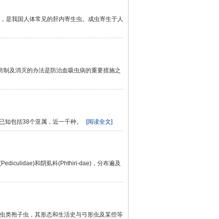
1907]通称肝吸虫，是我国人体常见的肝内寄生虫。成虫寄生于人
提出防制及消灭的办法是防治血吸虫病的重要措施之
已知包括38个亚属，近一千种。
[阅读全文]
dae)和阴虱科(Phthiri-dae)，分布遍及
虫为球虫类孢子虫，其形态和生活史与弓形虫及某些等