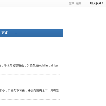
登录
注册
加入收藏！
准化率
肿瘤的超声诊断
更多
获吸虫，为繁睾属(Achillurbainia)
平。头部小，口器向下弯曲，并折向前胸之下，具有坚