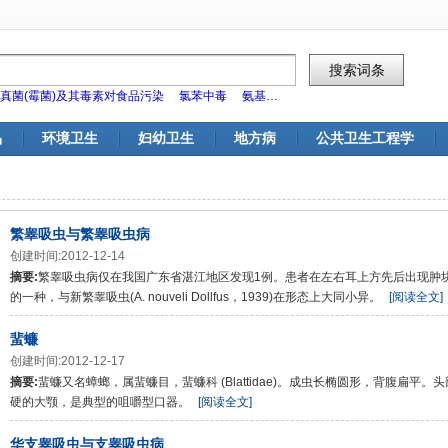
真菌(霉菌)及其毒素对食品污染
氯苯中毒
氨基甲酸酯类杀虫剂对食品污染
标
品
环境卫生
妇幼卫生
地方病
公共卫生工程学
繁睾吸虫与繁睾吸虫病
创建时间:2012-12-14
摘要:
繁睾吸虫病仅在我国广东省湛江地区发现1例。患者在左右耳上方先后出现肿块，手术后检
的一种，与新繁睾吸虫(A. nouveli Dollfus，1939)在形态上大同小异。
[阅读全文]
蜚蠊
创建时间:2012-12-17
摘要:
蜚蠊又名蟑螂，属蜚蠊目，蜚蠊科 (Blattidae)。成虫长椭圆形，背腹扁
硬的大颚，是典型的咀嚼型口器。
[阅读全文]
华支睾吸虫与支睾吸虫病