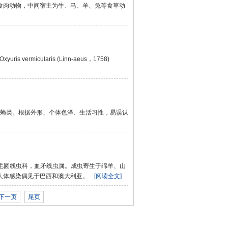
食肉动物，中间宿主为牛、马、羊、兔等食草动
uris vermicularis (Linn-aeus，1758)
体表覆有绒毛的蝇类。根据外形、个体色泽、生活习性，易误认
b，1898]属于毛圆线虫科，血矛线虫属。成虫寄生于绵羊、山
人体感染偶见于巴西和澳大利亚。
[阅读全文]
下一页
尾页