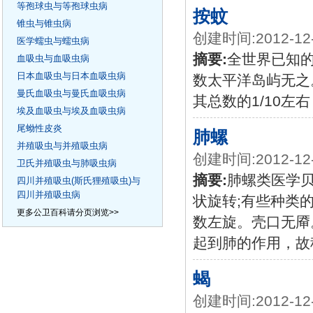
等孢球虫与等孢球虫病
按蚊
锥虫与锥虫病
创建时间:2012-12
医学蠕虫与蠕虫病
摘要:
全世界已知的
血吸虫与血吸虫病
日本血吸虫与日本血吸虫病
数太平洋岛屿无之
曼氏血吸虫与曼氏血吸虫病
其总数的1/10左
埃及血吸虫与埃及血吸虫病
尾蚴性皮炎
肺螺
并殖吸虫与并殖吸虫病
创建时间:2012-12
卫氏并殖吸虫与肺吸虫病
摘要:
肺螺类医学
四川并殖吸虫(斯氏狸殖吸虫)与
四川并殖吸虫病
状旋转;有些种类
更多公卫百科请分页浏览>>
数左旋。壳口无厣
起到肺的作用，故
蝎
创建时间:2012-12