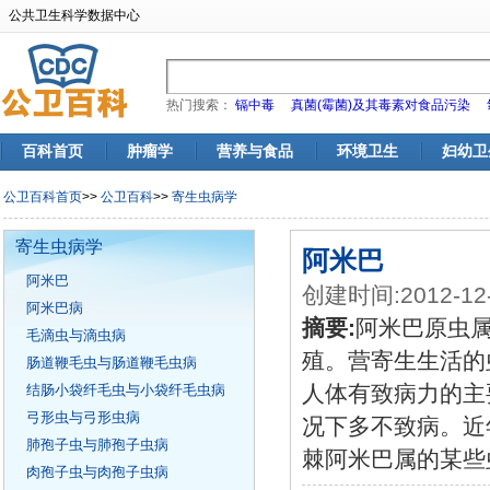
公共卫生科学数据中心
热门搜索：
镉中毒
真菌(霉菌)及其毒素对食品污染
百科首页
肿瘤学
营养与食品
环境卫生
妇幼卫
公卫百科首页
>>
公卫百科
>>
寄生虫病学
寄生虫病学
阿米巴
阿米巴
创建时间:2012-12
阿米巴病
摘要:
阿米巴原虫
毛滴虫与滴虫病
殖。营寄生生活的
肠道鞭毛虫与肠道鞭毛虫病
人体有致病力的主
结肠小袋纤毛虫与小袋纤毛虫病
弓形虫与弓形虫病
况下多不致病。近
肺孢子虫与肺孢子虫病
棘阿米巴属的某些
肉孢子虫与肉孢子虫病