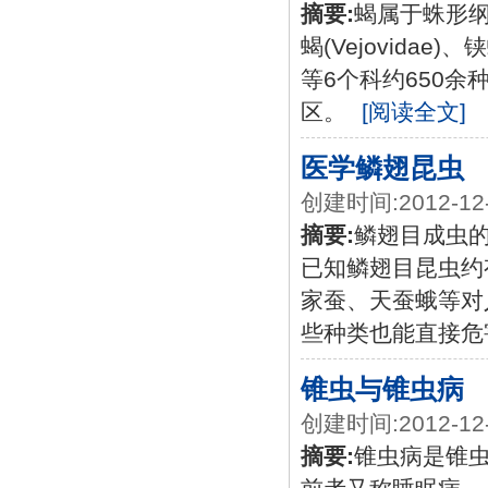
摘要:
蝎属于蛛形纲的蝎
蝎(Vejovidae)、铗
等6个科约650
区。
[阅读全文]
医学鳞翅昆虫
创建时间:2012-12
摘要:
鳞翅目成虫
已知鳞翅目昆虫约有
家蚕、天蚕蛾等对
些种类也能直接危
锥虫与锥虫病
创建时间:2012-12
摘要:
锥虫病是锥