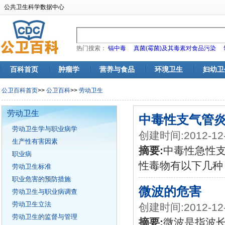
公共卫生科学数据中心
热门搜索：
镉中毒
真菌(霉菌)及其毒素对食品污染
百科首页
肿瘤学
营养与食品
环境卫生
妇幼卫
公卫百科首页
>>
公卫百科
>>
劳动卫生
劳动卫生
中毒性支气管
劳动卫生学与职业病学
创建时间:2012-12
生产性有害因素
摘要:
中毒性急性
职业病
性毒物有以下几种
劳动卫生标准
职业危害的预防措施
微波的危害
劳动卫生与职业病调查
劳动卫生立法
创建时间:2012-12
劳动卫生的监督与管理
摘要:
微波是指波长