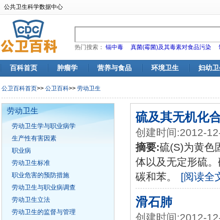
公共卫生科学数据中心
热门搜索：
镉中毒
真菌(霉菌)及其毒素对食品污染
百科首页
肿瘤学
营养与食品
环境卫生
妇幼卫
公卫百科首页
>>
公卫百科
>>
劳动卫生
劳动卫生
硫及其无机化
劳动卫生学与职业病学
创建时间:2012-12
生产性有害因素
摘要:
硫(S)为黄
职业病
体以及无定形硫。
劳动卫生标准
碳和苯。
[阅读全文
职业危害的预防措施
劳动卫生与职业病调查
滑石肺
劳动卫生立法
劳动卫生的监督与管理
创建时间:2012-12