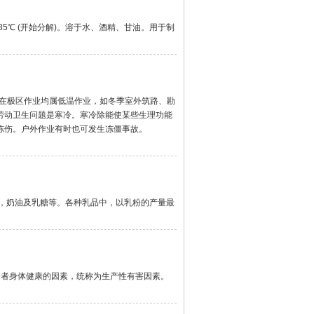
点185℃ (开始分解)。溶于水、酒精、甘油。用于制
在极区作业均属低温作业，如冬季室外筑路、勘
劳动卫生问题是寒冷。寒冷除能使某些生理功能
冻伤。户外作业有时也可发生冻僵事故。
乳，奶油及乳糖等。各种乳品中，以乳粉的产量最
者身体健康的因素，统称为生产性有害因素。