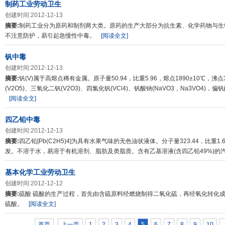
制药工业劳动卫生
创建时间:2012-12-13
摘要:
制药工业分为原药和制剂两大类。原药的生产大部分为抗生素、化学药物与生
不注意防护，易引起急慢性中毒。
[阅读全文]
钒中毒
创建时间:2012-12-13
摘要:
钒(V)属于高熔点稀有金属。原子量50.94，比重5.96，熔点1890±10℃，
(V2O5)、三氧化二钒(V2O3)、四氯化钒(VCl4)、钒酸钠(NaVO3，Na3VO4)，偏
[阅读全文]
四乙铅中毒
创建时间:2012-12-13
摘要:
四乙铅[Pb(C2H5)4]为具有水果气味的无色油状液体。分子量323.44，比重
发。不溶于水，易溶于有机溶剂、脂肪及类脂质。含有乙基溶液(含四乙铅49%)的
基本化学工业劳动卫生
创建时间:2012-12-12
摘要:
硫酸 硫酸的生产过程，首先由含硫原料经燃烧制得二氧化硫，再经氧化转化
硫酸。
[阅读全文]
首页
上一页
1
2
3
4
5
6
7
8
9
10
.