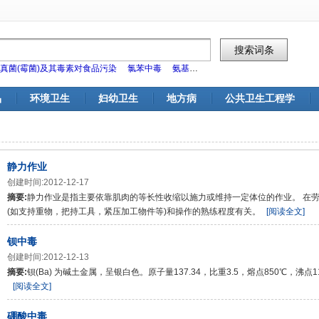
真菌(霉菌)及其毒素对食品污染
氯苯中毒
氨基甲酸酯类杀虫剂对食品污染
标
品
环境卫生
妇幼卫生
地方病
公共卫生工程学
静力作业
创建时间:2012-12-17
摘要:
静力作业是指主要依靠肌肉的等长性收缩以施力或维持一定体位的作业。 在劳
(如支持重物，把持工具，紧压加工物件等)和操作的熟练程度有关。
[阅读全文]
钡中毒
创建时间:2012-12-13
摘要:
钡(Ba) 为碱土金属，呈银白色。原子量137.34，比重3.5，熔点850℃，
[阅读全文]
硼酸中毒