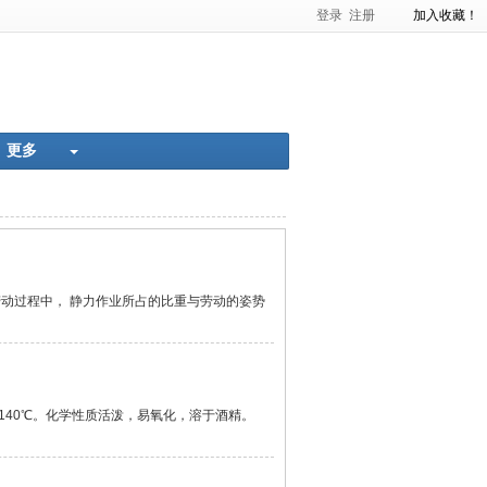
登录
注册
加入收藏！
准化率
肿瘤的超声诊断
更多
动过程中， 静力作业所占的比重与劳动的姿势
沸点1140℃。化学性质活泼，易氧化，溶于酒精。