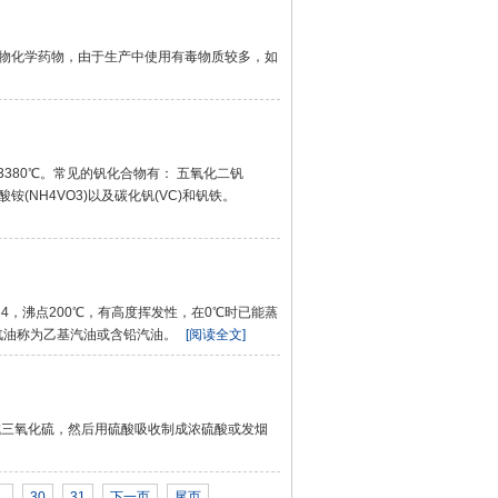
物化学药物，由于生产中使用有毒物质较多，如
沸点3380℃。常见的钒化合物有： 五氧化二钒
钒酸铵(NH4VO3)以及碳化钒(VC)和钒铁。
1.64，沸点200℃，有高度挥发性，在0℃时已能蒸
汽油称为乙基汽油或含铅汽油。
[阅读全文]
成三氧化硫，然后用硫酸吸收制成浓硫酸或发烟
..
30
31
下一页
尾页