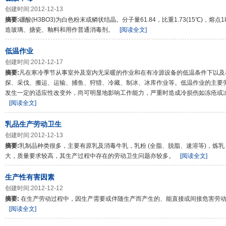
创建时间:2012-12-13
摘要:
硼酸(H3BO3)为白色粉末或鳞状结晶。分子量61.84，比重1.73(15℃)，熔
造玻璃、搪瓷、釉料和用作普通消毒剂。
[阅读全文]
低温作业
创建时间:2012-12-17
摘要:
凡在寒冷季节从事室外及室内无采暖的作业和在有冷源设备的低温条件下以及
探、采伐、搬运、运输、捕鱼、狩猎、冷藏、制冰、冰库作业等。低温作业的主要
发生一定的适应性改变外，尚可明显地影响工作能力，严重时造成冷损伤如冻疮或
[阅读全文]
乳品生产劳动卫生
创建时间:2012-12-13
摘要:
乳制品种类很多，主要有原乳及消毒牛乳，乳粉 (全脂、脱脂、速溶等)，炼
大，质量要求较高，其生产过程中存在的劳动卫生问题亦较多。
[阅读全文]
生产性有害因素
创建时间:2012-12-12
摘要:
在生产劳动过程中，因生产需要或伴随生产而产生的、能直接或间接危害劳动
[阅读全文]