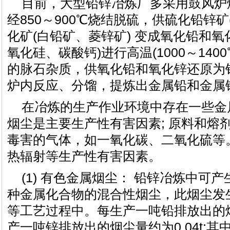
目前，大型铅锌冶炼厂多采用鼓风炉
经850～900℃烧结脱硫，供硫化铅锌
化矿(白铅矿、菱锌矿) 变成氧化铅和氧
氧化硅、碳酸钙)进行高温(1000～140
的脉石杂质，供氧化铅和氧化锌还原为
炉内反应、分馏，提炼出金属铅和金属
在冶炼的生产作业环境中存在一些金
烟尘是主要生产性有害因素; 原料和熔
毒害的气体，如一氧化碳、二氧化硫等
热辐射等生产性有害因素。
(1) 有色金属烟尘： 铅锌冶炼中可
种金属化合物的混合性烟尘，此烟尘发
等工艺过程中。每生产一吨铅排放出的烟尘
产一吨锌排放出的烟尘量约为0.04t;