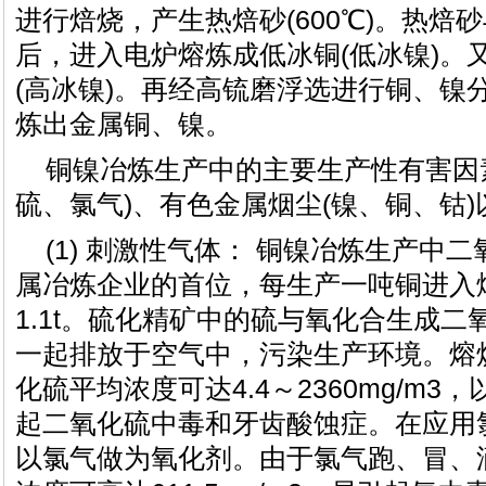
进行焙烧，产生热焙砂(600℃)。热焙
后，进入电炉熔炼成低冰铜(低冰镍)。
(高冰镍)。再经高锍磨浮选进行铜、镍
炼出金属铜、镍。
铜镍冶炼生产中的主要生产性有害因
硫、氯气)、有色金属烟尘(镍、铜、钴
(1) 刺激性气体： 铜镍冶炼生产中
属冶炼企业的首位，每生产一吨铜进入
1.1t。硫化精矿中的硫与氧化合生成
一起排放于空气中，污染生产环境。熔
化硫平均浓度可达4.4～2360mg/m
起二氧化硫中毒和牙齿酸蚀症。在应用
以氯气做为氧化剂。由于氯气跑、冒、