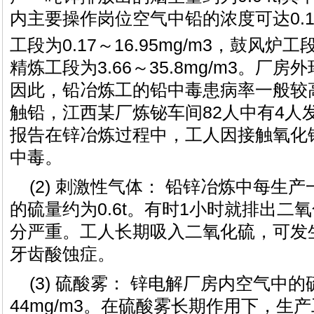
内主要操作岗位空气中铅的浓度可达0.11～
工段为0.17～16.95mg/m3，鼓风炉工段为
精炼工段为3.66～35.8mg/m3。厂
因此，铅冶炼工的铅中毒患病率一般较
触铅，江西某厂炼铋车间82人中有4人
报告在锌冶炼过程中，工人因接触氧化
中毒。
(2) 刺激性气体： 铅锌冶炼中每生
的硫量约为0.6t。有时1小时就排出二
分严重。工人长期吸入二氧化硫，可发
牙齿酸蚀症。
(3) 硫酸雾： 锌电解厂房内空气中的
44mg/m3。在硫酸雾长期作用下，生