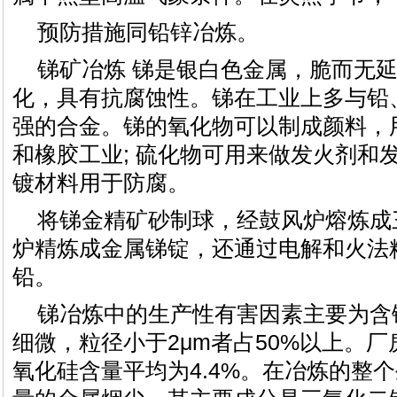
预防措施同铅锌冶炼。
锑矿冶炼 锑是银白色金属，脆而无
化，具有抗腐蚀性。锑在工业上多与铅
强的合金。锑的氧化物可以制成颜料，
和橡胶工业; 硫化物可用来做发火剂和发
镀材料用于防腐。
将锑金精矿砂制球，经鼓风炉熔炼成
炉精炼成金属锑锭，还通过电解和火法
铅。
锑冶炼中的生产性有害因素主要为含
细微，粒径小于2μm者占50%以上。
氧化硅含量平均为4.4%。在冶炼的整