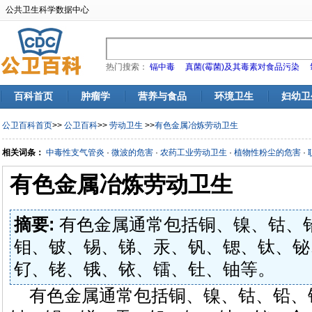
公共卫生科学数据中心
热门搜索：
镉中毒
真菌(霉菌)及其毒素对食品污染
百科首页
肿瘤学
营养与食品
环境卫生
妇幼卫
公卫百科首页
>>
公卫百科
>>
劳动卫生
>>
有色金属冶炼劳动卫生
相关词条：
中毒性支气管炎
·
微波的危害
·
农药工业劳动卫生
·
植物性粉尘的危害
·
有色金属冶炼劳动卫生
摘要:
有色金属通常包括铜、镍、钴、
钼、铍、锡、锑、汞、钒、锶、钛、铋
钌、铑、锇、铱、镭、钍、铀等。
有色金属通常包括铜、镍、钴、铅、