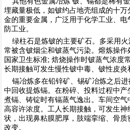
其他有色金属冶炼 铍、镉都是稀有
埋藏量极低，如铍约占地壳组成的十万
金的重要金属，广泛用于化学工业、电
防工业。
绿柱石是炼铍的主要矿石。多采用火
常被含铍烟尘和铍蒸气污染。熔炼操作
国家卫生标准; 焙烧操作时铍蒸气浓度常为0
长期接触可发生慢性铍中毒、铍性皮炎
镉冶炼多在铅锌矿、锡矿冶炼之后进
中回收提炼镉。在粉碎、投料过程中产生
煮镉、铸锭时有镉蒸气逸出。车间空气
高容许浓度。工人长期接触，可发生神
状，出现鼻粘膜肥厚，肢端挛缩、骨质
改变。