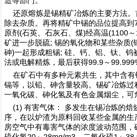
造等部门。
还原熔炼是锡精矿冶炼的主要方法。
除去杂质。再将精矿中锡的品位提高到7
原剂(石英、石灰石、煤)经高温(1100～
矿进一步脱硫; 锡的氧化物和某些杂质
砷)一起形成粗锡; 硅、钙、铝、钛、
法或电解精炼，最后获得99.9～99.99
在矿石中有多种元素共生，其中含有
镉等，以铅、砷含量较高。锡矿冶炼过
一氧化碳、砷化氢及有色金属烟尘，可
(1) 有害气体： 多发生在锡冶炼的
序，在以炉渣为原料回收某些金属的生
房空气中有毒害气体的浓度波动范围，砷化
硫化氢20～28mg/m3，二氧化硫1～38.