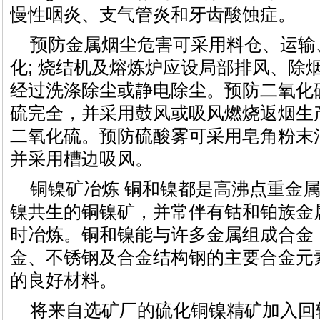
慢性咽炎、支气管炎和牙齿酸蚀症。
预防金属烟尘危害可采用料仓、运输
化; 烧结机及熔炼炉应设局部排风、除
经过洗涤除尘或静电除尘。预防二氧化
硫完全，并采用鼓风或吸风燃烧返烟生
二氧化硫。预防硫酸雾可采用皂角粉末
并采用槽边吸风。
铜镍矿冶炼 铜和镍都是高沸点重金
镍共生的铜镍矿，并常伴有钴和铂族金
时冶炼。铜和镍能与许多金属组成合金
金、不锈钢及合金结构钢的主要合金元
的良好材料。
将来自选矿厂的硫化铜镍精矿加入回转