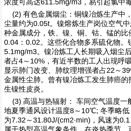
浓度可高达611.5mg/m3，易引起氯中
(2) 有色金属烟尘：铜镍冶炼生产
尘量约为0.05t。镍熔炼生产岗位空气
种金属成分，铁、镍、铜、钴、锰的比例约
0.04：0.02。这些化合物多系硫化物。
5.1mg/m3。镍冶炼工人长期吸入烟
者占4～10%，有近半数的工人出现呼
显示肺门改变、肺纹理增强者占22～3
金属性尘肺。曾有镍冶炼工发生肺癌的
生镍性皮炎。
(3) 高温与热辐射： 车间空气温度一
地夏季通风设计温度8～10℃; 冬季略
为7.32～31.80J/(cm2·min)，风速为
属干热型高温气象条件。在炎热季节，