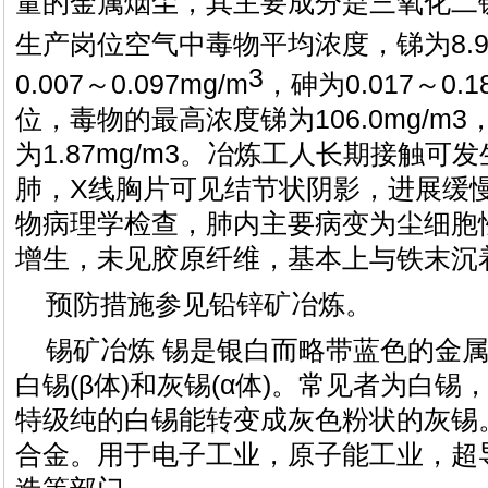
量的金属烟尘，其主要成分是三氧化二
生产岗位空气中毒物平均浓度，锑为8.95～
3
0.007～0.097mg/m
，砷为0.017～0.1
位，毒物的最高浓度锑为106.0mg/m3，
为1.87mg/m3。冶炼工人长期接触
肺，X线胸片可见结节状阴影，进展缓
物病理学检查，肺内主要病变为尘细胞
增生，未见胶原纤维，基本上与铁末沉
预防措施参见铅锌矿冶炼。
锡矿冶炼 锡是银白而略带蓝色的金
白锡(β体)和灰锡(α体)。常见者为白锡，
特级纯的白锡能转变成灰色粉状的灰锡
合金。用于电子工业，原子能工业，超