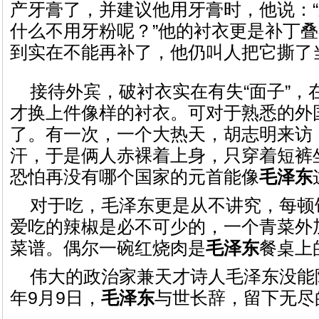
产牙膏了，并建议他用牙膏时，他说：
什么不用牙粉呢？”他的衬衣更是补丁
到实在不能再补了，他仍叫人把它撕了
接待外宾，破衬衣实在有失“面子”，
才换上件像样的衬衣。可对于熟悉的外
了。有一次，一个大热天，胡志明来访
汗，于是俩人赤裸着上身，只穿着短裤
恐怕再没有哪个国家的元首能像
毛泽东
对于吃，毛泽东更是从不讲究，每顿
爱吃的辣椒是必不可少的，一个青菜外
菜谱。
偶尔一碗红烧肉是
毛泽东
餐桌上
伟大的政治家兼天才诗人毛泽东没能阻
年9月9日，
毛泽东
与世长辞，留下无尽