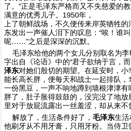
了。”正是毛泽东严格而又不失慈爱的
满意的优秀儿子。1950年，
上了朝鲜战场，不久便传来岸英牺牲的
东发出一声催人泪下的叹息：“唉！谁
呢……”之后是深深的沉默。
毛泽东给他的两个女儿分别取名为李敏
字出自《论语》中的“君子欲纳于言，而
泽东
对她们殷切的期望。在延安时，小
能长高长胖，便每天和战士一起排队，
一份黑豆，一声不响地蹲到墙根津津有
胖了，肚子胀得鼓鼓的，没完没了地放
里对于放屁流露出一丝羞涩，却从来不
解放了，生活条件好了，
毛泽东
生活
他刷牙从不用牙膏，只用牙粉。当侍卫