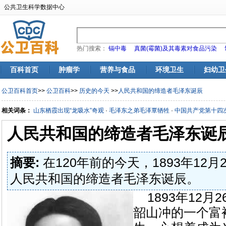
公共卫生科学数据中心
热门搜索：
镉中毒
真菌(霉菌)及其毒素对食品污染
百科首页
肿瘤学
营养与食品
环境卫生
妇幼卫
公卫百科首页
>>
公卫百科
>>
历史的今天
>>
人民共和国的缔造者毛泽东诞辰
相关词条：
山东栖霞出现“龙吸水”奇观
·
毛泽东之弟毛泽覃牺牲
·
中国共产党第十四
人民共和国的缔造者毛泽东诞
摘要:
在120年前的今天，1893年12月
人民共和国的缔造者毛泽东诞辰。
1893年12
韶山冲的一个富