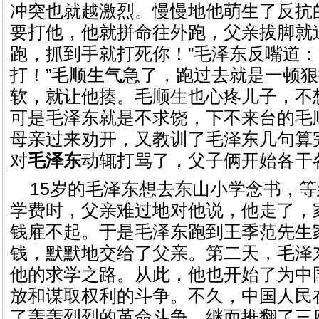
冲突也就越激烈。慢慢地他萌生了反抗
要打他，他就拼命往外跑，父亲拔脚就
跑，抓到手就打死你！”毛泽东反嘴道：
打！”毛顺生气急了，跑过去就是一顿
软，就让他揍。毛顺生也心疼儿子，不
可是毛泽东就是不求饶，下不来台的毛
母亲过来劝开，又教训了毛泽东几句算
对
毛泽东
动辄打骂了，父子俩开始各干
15岁的毛泽东想去东山小学念书，
学费时，父亲难过地对他说，他走了，
钱雇不起。于是毛泽东跑到王季范先生
钱，默默地交给了父亲。第二天，毛泽
他的求学之路。从此，他也开始了为中
放和谋取权利的斗争。不久，中国人民
了轰轰烈烈的革命斗争，继而推翻了三