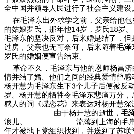
全中国并领导人民进行了社会主义建设
在毛泽东出外求学之前，父亲给他包
的姑娘罗氏，那年他14岁，罗氏18岁
毛泽东的坚决反对，后来婚是结了，但
过房，父亲也无可奈何，后来随着
毛泽
罗氏的婚姻便宣告结束。
革命不久，毛泽东与他的恩师杨昌济
情并结了婚。他们之间的经典爱情曾感
杨开慧为毛泽东生下3个儿子后便被反动
岁。杨开慧的牺牲令毛泽东悲痛万分，
感人的词《蝶恋花》来表达对杨开慧深
由于杨开慧的逝世，
毛
浪儿。
流落到上海的毛岸
年才被地下党组织找到，并送到了苏联