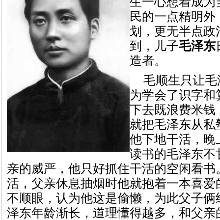
生一心想着成为
民的一点精明外
划，更无半点政
到，儿子
毛泽东
造者。
毛顺生只让毛
为学会了识字和
下去既浪费米钱
就把毛泽东从私
他下地干活，晚
读书的毛泽东不
亲的威严，他只好抓住干活的空闲看书
活，父亲休息抽烟时他就抱着一本喜爱
不顺眼，认为他这是偷懒，为此父子俩
泽东年龄渐长，道理懂得越多，和父亲