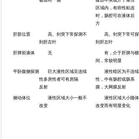
被推向一侧
腹部中央或介于液性
区域内，有癌性粘连
时，肠腔可在液体后
方
肝脏位置
高、剑突下常探测不
高、剑突下常可探
到肝左叶
到肝左叶
肝脾前液体
无
有，介于肝脾与横
间，常较明显
平卧腹侧探测
巨大液性区域呈连续
液性暗区为不连续
性多房性者可有房隔
性，中有肠腔或肠系
反射
膜，大网膜反射
侧动体位
液性区域大小一般不
液性区域大小随体
改变
改变而有明显变化