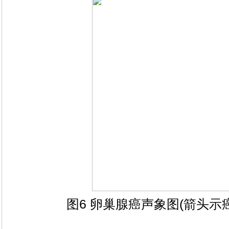
图6 卵巢腺癌声象图(箭头示