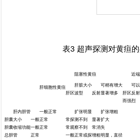
表3 超声探测对黄疸
阻塞性黄疸
近端
肝脏大小
可稍有增大
可以
肝细胞性黄疸
肝区波型
反射显著增多
肝区反射
而强烈
肝内胆管
一般正常
扩张明显
扩张增粗
胆囊大小
一般正常
常探测不到
显著扩大
胆囊收缩功能
一般正常
常观察不到
常消失
总胆管
正常
一般正常或探
增粗明显，直径