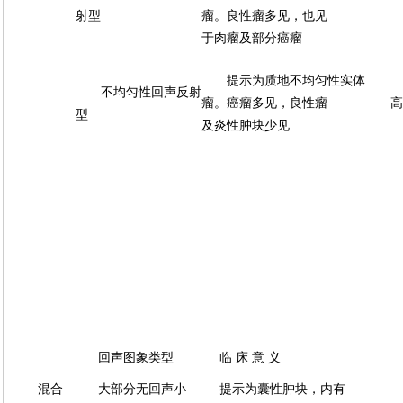
射型
瘤。良性瘤多见，也见
于肉瘤及部分癌瘤
提示为质地不均匀性实体
不均匀性回声反射
瘤。癌瘤多见，良性瘤
高
型
及炎性肿块少见
回声图象类型
临 床 意 义
混合
大部分无回声小
提示为囊性肿块，内有