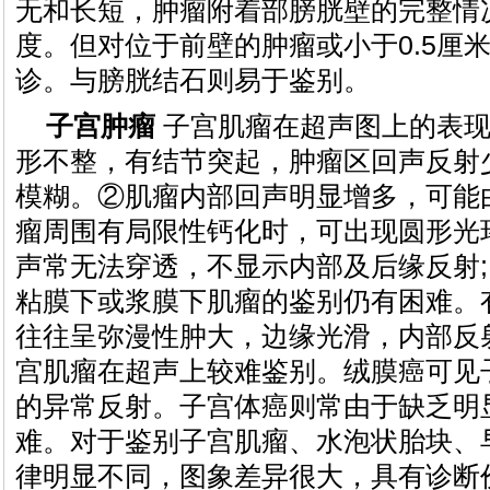
无和长短，肿瘤附着部膀胱壁的完整情
度。但对位于前壁的肿瘤或小于0.5厘
诊。与膀胱结石则易于鉴别。
子宫肿瘤
子宫肌瘤在超声图上的表现
形不整，有结节突起，肿瘤区回声反射少
模糊。②肌瘤内部回声明显增多，可能
瘤周围有局限性钙化时，可出现圆形光
声常无法穿透，不显示内部及后缘反射;
粘膜下或浆膜下肌瘤的鉴别仍有困难。
往往呈弥漫性肿大，边缘光滑，内部反
宫肌瘤在超声上较难鉴别。绒膜癌可见
的异常反射。子宫体癌则常由于缺乏明
难。对于鉴别子宫肌瘤、水泡状胎块、
律明显不同，图象差异很大，具有诊断