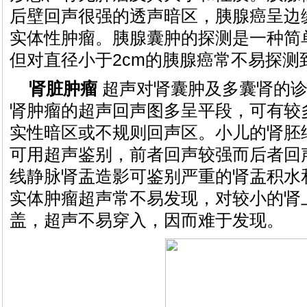
后壁回声很强的透声暗区，胰腺癌呈边
实体性肿瘤。胰腺囊肿的探测是一种简
但对直径小于2cm的胰腺癌常不易探测
肾脏肿瘤
超声对肾囊肿及多囊肾的诊
肾肿瘤的超声回声图多呈平段，可有较
实性暗区或不规则回声区。小儿的肾胚
可用超声鉴别，前者回声较强而后者回
线静脉肾盂造影可鉴别严重的肾盂积水
实体肿瘤超声常不易发现，对较小的肾
盖，超声不易穿入，因而难于发现。