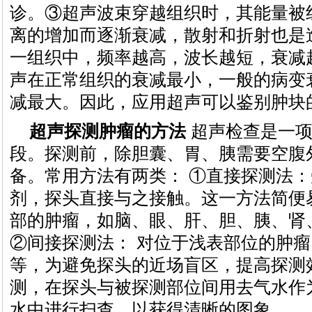
诊。③超声波束穿越组织时，其能量被
离的增加而逐渐衰减，散射和折射也是
一组织中，频率越高，波长越短，衰减
声在正常组织的衰减最小，一般的病变
减最大。因此，应用超声可以鉴别肿块
超声探测肿瘤的方法
超声检查是一项
段。探测前，除胆囊、胃、胰需要空腹
备。常用方法有两类： ①直接探测法
剂，探头直接与之接触。这一方法简便
部的肿瘤，如脑、眼、肝、胆、胰、肾
②间接探测法： 对位于浅表部位的肿
等，为避免探头的近场盲区，提高探测
测，在探头与被探测部位间用去气水作
水中进行扫查，以获得清晰的图象。