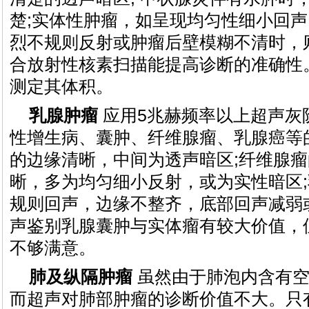
楚;实体性肿瘤，如呈现均匀性细小回
烈不规则反射或肿瘤后壁模糊不清时，
合放射性核素扫描能提高诊断的准确性
测定其体积。
乳腺肿瘤
应用5兆赫频率以上超声灰
性增生病、囊肿、纤维腺瘤、乳腺癌等
的边缘清晰，中间为透声暗区;纤维腺
晰，多为均匀细小反射，或为实性暗区
规则回声，边缘不整齐，底部回声减弱
声鉴别乳腺囊肿与实体瘤有较大价值，
不够满意。
肺及纵隔肿瘤
虽然由于肺泡内含有空
而超声对肺部肿瘤的诊断价值不大。只