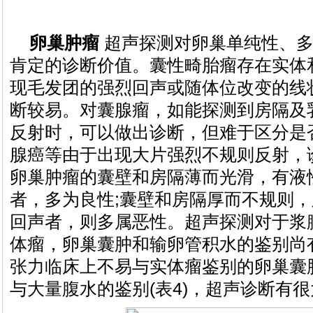
卵巢肿瘤
超声探测对卵巢单纯性、多
肯定的诊断价值。囊性畸胎瘤存在实体
现毛发团的强烈回声或随体位改变的线
断较易。对囊腺瘤，如能探测到房隔及
反射时，可以做出诊断，但难于区分是
腺癌等由于出现大片强烈不规则反射，诊
卵巢肿瘤的囊壁和房隔薄而光滑，有液
者，多为良性;囊壁和房隔厚而不规则
回声者，则多属恶性。超声探测对于浆
体瘤，卵巢囊肿和输卵管积水的鉴别尚
张力临床上不易与实体瘤鉴别的卵巢囊
与大量腹水的鉴别(表4)，超声诊断有