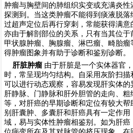
肿瘤与胸壁间的肺组织实变或充满炎性
探测到。当这类肿瘤不能得到痰液脱落
过超声定位后再行穿刺，常能获得满意
亦由于解剖部位的关系，只有当其位于
甲状腺肿瘤、胸腺瘤、淋巴瘤、畸胎瘤
得肿瘤图象并有助于诊断和鉴别诊断。
肝脏肿瘤
由于肝脏是一个实体器官，
时，常呈现均匀结构。自采用灰阶扫描
可以进行动态观察，容易发现肝实体的
肝静脉、门静脉和肝外胆管的走向、粗
等，对肝癌的早期诊断和定位有较大帮
别肝囊肿、多囊肝和肝癌具有一定作用
域，易与实体性肿瘤相鉴别。如为肝癌
位病变所在及其对脉管的挤压现象。在