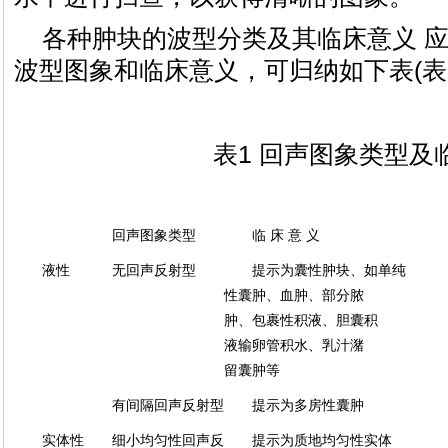
各种肿块的波型分类及其临床意义 
波型图象和临床意义，可归纳如下表(表
表1 回声图象类型及
回声图象类型
临 床 意 义
液性
无回声反射型
提示为囊性肿块、如单纯
性囊肿、血肿、部分脓
肿、包裹性积液、胆囊积
液输卵管积水、乳汁潴
留囊肿等
有间隔回声反射型
提示为多房性囊肿
实体性
细小均匀性回声反
提示为质地均匀性实体