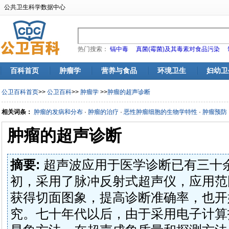
公共卫生科学数据中心
热门搜索：
镉中毒
真菌(霉菌)及其毒素对食品污染
百科首页
肿瘤学
营养与食品
环境卫生
妇幼卫
公卫百科首页
>>
公卫百科
>>
肿瘤学
>>
肿瘤的超声诊断
相关词条：
肿瘤的发病和分布
·
肿瘤的治疗
·
恶性肿瘤细胞的生物学特性
·
肿瘤预防
肿瘤的超声诊断
摘要:
超声波应用于医学诊断已有三十
初，采用了脉冲反射式超声仪，应用范
获得切面图象，提高诊断准确率，也开
究。七十年代以后，由于采用电子计算