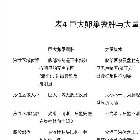
表4 巨大卵巢囊肿与大
巨大卵巢囊肿
大量腹水
液性区域位置
腹部特别是正中部分
腹部两侧及盆腔有
有明显的无声暗区
显无声暗区(液平)进
(液平)，进出囊壁反
出囊壁反射不明显
射明显
液性区域大小
巨大，内无肠腔反射
大小不一，为肠腔
系膜所间隔
液性区域轮廓
光滑、清晰、后壁完整，
不光滑，后壁不清
在脊柱处向内凹入
肠腔部位
在液性肿块以外，并
常浮于液体之上，