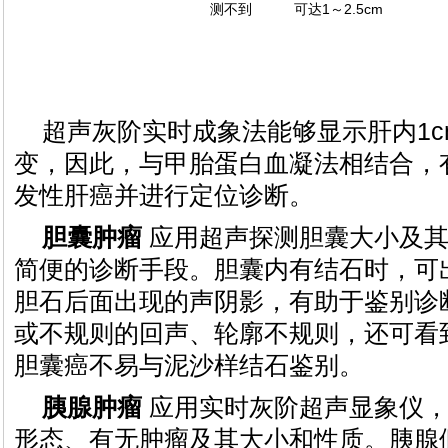
测不到
可达1～2.5cm
超声灰阶实时成象法能够显示肝内1
变，因此，与甲胎蛋白血凝法相结合，
发性肝癌并进行定位诊断。
胆囊肿瘤
应用超声探测胆囊大小及其
简便的诊断手段。胆囊内有结石时，可
胆石后面出现的声阴影，有助于鉴别诊
或不规则的回声、轮廓不规则，还可看
胆囊癌不易与泥沙样结石鉴别。
胰腺肿瘤
应用实时灰阶超声显象仪，
形态、有无肿瘤及其大小和性质。胰腺