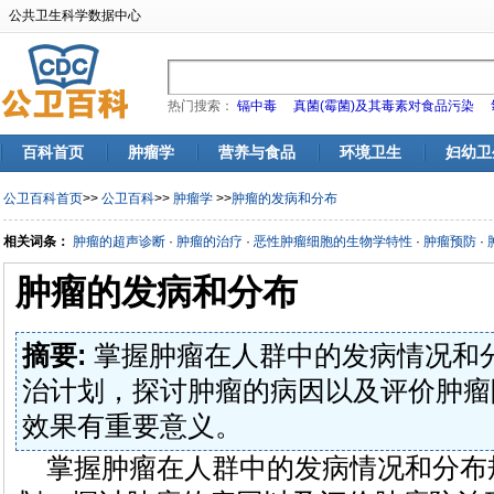
公共卫生科学数据中心
热门搜索：
镉中毒
真菌(霉菌)及其毒素对食品污染
百科首页
肿瘤学
营养与食品
环境卫生
妇幼卫
公卫百科首页
>>
公卫百科
>>
肿瘤学
>>
肿瘤的发病和分布
相关词条：
肿瘤的超声诊断
·
肿瘤的治疗
·
恶性肿瘤细胞的生物学特性
·
肿瘤预防
·
肿瘤的发病和分布
摘要:
掌握肿瘤在人群中的发病情况和
治计划，探讨肿瘤的病因以及评价肿瘤
效果有重要意义。
掌握肿瘤在人群中的发病情况和分布