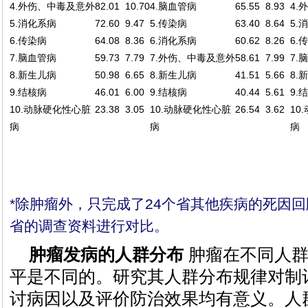
4.外伤、中毒及意外
82.01
10.70
4.脑血管病
65.55
8.93
4.
5.消化系病
72.60
9.47
5.传染病
63.40
8.64
5.
6.传染病
64.08
8.36
6.消化系病
60.62
8.26
6.
7.脑血管病
59.73
7.79
7.外伤、中毒及意外
58.61
7.99
7.
8.新生儿病
50.98
6.65
8.新生儿病
41.51
5.66
8.
9.结核病
46.01
6.00
9.结核病
40.44
5.61
9.
10.动脉硬化性心脏
23.38
3.05
10.动脉硬化性心脏
26.54
3.62
10
病
病
病
*除肿瘤外，只完成了24个省其他疾病的死因回
省的调查资料进行对比。
肿瘤发病的人群分布
肿瘤在不同人群
平是不同的。研究其人群分布规律对制
讨病因以及评价防治效果均有意义。人