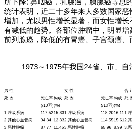
所下降; 鼻咽癌，乳腺癌，胰腺癌等总
统计表明，近二十多年来大多数国家恶
增加，尤以男性增长显著，而女性增长
有减低的趋势。各部位肿瘤中，明显增
前列腺癌，降低的有胃癌、子宫颈癌、
1973～1975年我国24省、市
男 性
女 性
合 
死 因
死亡率
构成
死 因
死亡率
构成
死 
(/10万)
(%)
(/10万)
(%)
1.呼吸系病
117.52
15.33
1.呼吸系病
118.20
16.11
1.
2.其他心血管病
94.34
12.33
2.其他心血管病
114.55
15.61
2.
3.恶性肿瘤
87.77
11.45
3.恶性肿瘤
65.96
8.99
3.