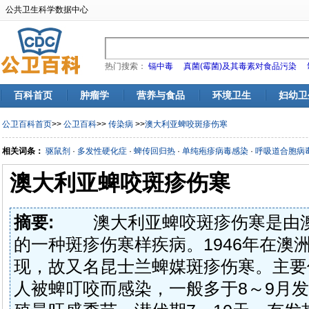
公共卫生科学数据中心
热门搜索：
镉中毒
真菌(霉菌)及其毒素对食品污染
百科首页
肿瘤学
营养与食品
环境卫生
妇幼卫
公卫百科首页
>>
公卫百科
>>
传染病
>>
澳大利亚蜱咬斑疹伤寒
相关词条：
驱鼠剂
·
多发性硬化症
·
蜱传回归热
·
单纯疱疹病毒感染
·
呼吸道合胞病
澳大利亚蜱咬斑疹伤寒
摘要:
澳大利亚蜱咬斑疹伤寒是由澳
的一种斑疹伤寒样疾病。1946年在澳
现，故又名昆士兰蜱媒斑疹伤寒。主要
人被蜱叮咬而感染，一般多于8～9月