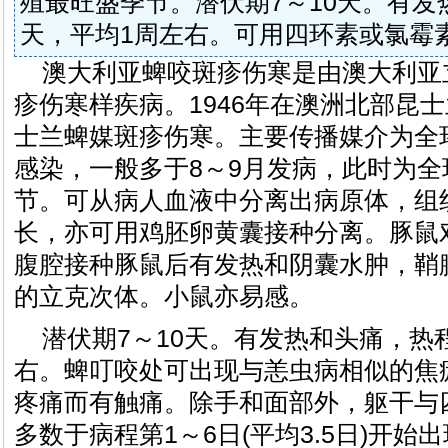
殖最旺盛季节。潜伏期7～10天。有发
天，平均1周左右。可用四环素或氯霉
澳大利亚蜱咬斑疹伤寒是由澳大利亚
疹伤寒样疾病。1946年在澳洲北部昆
士兰蜱媒斑疹伤寒。主要传播媒介为全
感染，一般多于8～9月发病，此时为
节。可从病人血液中分离出病原体，组
长，亦可用鸡胚卵黄囊接种分离。豚鼠
腹腔接种豚鼠后有发热和阴囊水肿，鞘
的立克次体。小鼠亦易感。
潜伏期7～10天。有发热和头痛，热程
右。蜱叮咬处可出现与恙虫病相似的焦
疼痛而有触痛。除手和面部外，躯干与四
多数于病程第1～6日(平均3.5日)开