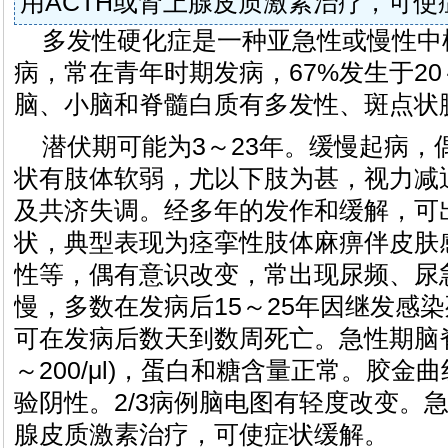
用ACTH或肾上腺皮质激素治疗，可使
多发性硬化症是一种亚急性或慢性中
病，常在青年时期发病，67%发生于20
脑、小脑和脊髓白质有多发性、斑点状
潜伏期可能为3～23年。缓慢起病，
状有肢体软弱，尤以下肢为甚，视力减
及共济失调。经多年的发作和缓解，可
状，典型表现为痉挛性肢体麻痹伴皮肤
性等，偶有意识改变，常出现尿频、尿
慢，多数在发病后15～25年因继发感
可在发病后数天到数周死亡。急性期脑脊
～200/μl)，蛋白和糖含量正常。胶
验阴性。2/3病例脑电图有轻度改变。急
腺皮质激素治疗，可使症状缓解。