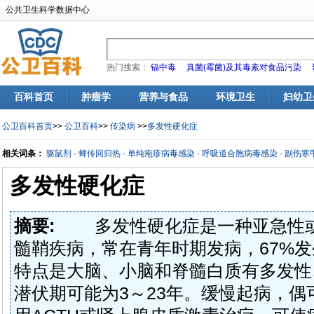
公共卫生科学数据中心
热门搜索：
镉中毒
真菌(霉菌)及其毒素对食品污染
百科首页
肿瘤学
营养与食品
环境卫生
妇幼卫
公卫百科首页
>>
公卫百科
>>
传染病
>>
多发性硬化症
相关词条：
驱鼠剂
·
蜱传回归热
·
单纯疱疹病毒感染
·
呼吸道合胞病毒感染
·
副伤寒
多发性硬化症
摘要:
多发性硬化症是一种亚急性或
髓鞘疾病，常在青年时期发病，67%发
特点是大脑、小脑和脊髓白质有多发性
潜伏期可能为3～23年。缓慢起病，