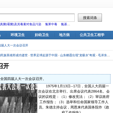
真菌(霉菌)及其毒素对食品污染
氯苯中毒
氨基甲酸酯类杀虫剂对食品污染
标
品
环境卫生
妇幼卫生
地方病
公共卫生工程学
四届人大一次会议召开
的民族英雄郑成功逝世
·
世界足球起源于中国
·
山东栖霞出现“龙吸水”奇观
·
毛泽东之弟毛泽覃牺牲
召开
六)，全国四届人大一次会议召开。
1975年1月13日--17日，全国人大四届一
次会议在北京举行。出席会议代表2864名。会
议的议程是：（1）修改宪法；（2）审议政府
工作报告；（3）选举和任命国家领导工作人
员。
朱德主持会议，周恩来代表国务院作《政
府工作报告》。