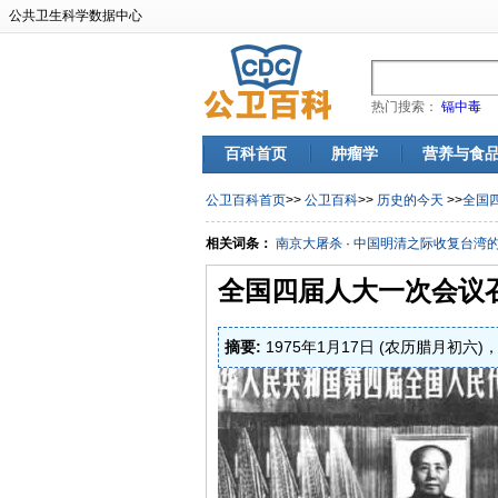
公共卫生科学数据中心
热门搜索：
镉中毒
百科首页
肿瘤学
营养与食
公卫百科首页
>>
公卫百科
>>
历史的今天
>>
全国
相关词条：
南京大屠杀
·
中国明清之际收复台湾
全国四届人大一次会议
摘要:
1975年1月17日 (农历腊月初