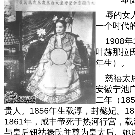
辱的女
一个时代
1908
叶赫那拉氏
年生）。
慈禧太
安徽宁池
二年（18
贵人。1856年生载淳，封懿妃。1
1861年，咸丰帝死于热河行宫，
与皇后钮祜禄氏并尊为皇太后。她