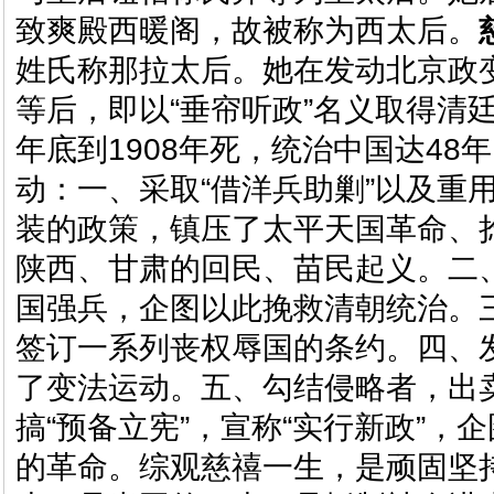
致爽殿西暖阁，故被称为西太后。
姓氏称那拉太后。她在发动北京政
等后，即以“
垂帘听政
”名义取得清廷
年底到1908年死，统治中国达48
动：一、采取“借洋兵助剿”以及重
装的政策，镇压了太平天国革命、
陕西、甘肃的回民、苗民起义。二
国强兵，企图以此挽救清朝统治。
签订一系列丧权辱国的条约。四、
了变法运动。五、勾结侵略者，出
搞“预备立宪”，宣称“实行新政”，
的革命。综观慈禧一生，是顽固坚