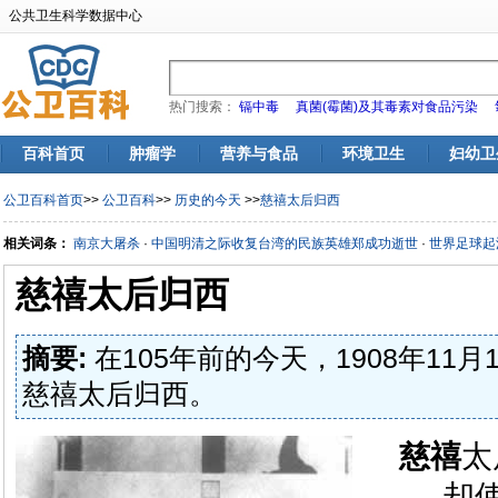
公共卫生科学数据中心
热门搜索：
镉中毒
真菌(霉菌)及其毒素对食品污染
百科首页
肿瘤学
营养与食品
环境卫生
妇幼卫
公卫百科首页
>>
公卫百科
>>
历史的今天
>>
慈禧太后归西
相关词条：
南京大屠杀
·
中国明清之际收复台湾的民族英雄郑成功逝世
·
世界足球起
慈禧太后归西
摘要:
在105年前的今天，1908年11月
慈禧太后归西。
慈禧
太
却