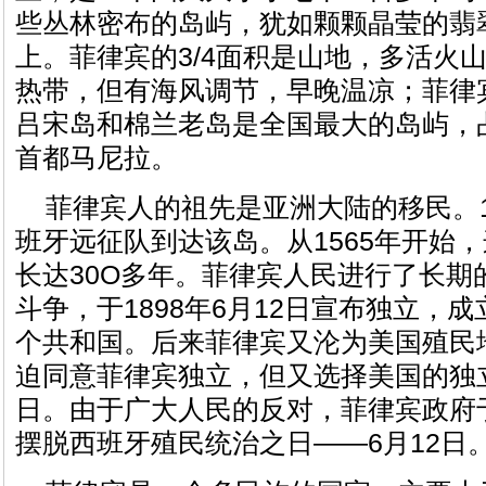
些丛林密布的岛屿，犹如颗颗晶莹的翡
上。菲律宾的3/4面积是山地，多活火
热带，但有海风调节，早晚温凉；菲律
吕宋岛和棉兰老岛是全国最大的岛屿，
首都马尼拉。
菲律宾人的祖先是亚洲大陆的移民。1
班牙远征队到达该岛。从1565年开始
长达30O多年。菲律宾人民进行了长期
斗争，于1898年6月12日宣布独立，
个共和国。后来菲律宾又沦为美国殖民地
迫同意菲律宾独立，但又选择美国的独
日。由于广大人民的反对，菲律宾政府于
摆脱西班牙殖民统治之日——6月12日