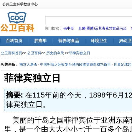
公共卫生科学数据中心
热门搜索：
镉中毒
真菌(霉菌)及其毒素对食品污染
百科首页
肿瘤学
营养与食品
环境卫生
妇幼卫
公卫百科首页
>>
公卫百科
>>
历史的今天
>>
菲律宾独立日
相关词条：
南京大屠杀
·
中国明清之际收复台湾的民族英雄郑成功逝世
·
世界足球起
菲律宾独立日
摘要:
在115年前的今天，1898年6月1
律宾独立日。
美丽的千岛之国菲律宾位于亚洲东南
里，是一个由大大小小七千一百多个岛