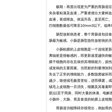
极期：再度出现更为严重的胃肠道症
夹杂着粘液及血液，严重者便出大量鲜血
血液，甚或呕血。体温升高，直至死亡。
巴细胞数最低可降至10/mm3以下。临
肠型放射病患者，整个胃肠道包括食
肠最为敏感。小肠是肠型急性放射病的关
小肠粘膜的上皮细胞是一个连续更新
离辐射是很敏感的，而更新速度越快则敏
膜干细胞尚存在且保持其增殖能力，损伤
成发病的主要因素。当照射的剂量增加到
失去了正常的增殖能力，多数隐窝破坏而
越少，致使绒毛极度变短，进而裸露，成
绒毛上皮细胞一旦消失，细菌及其毒素即
脏)以至于周身。同时大量的体液、电解
小肠外，大肠、胃及食道的粘膜上皮细胞
胃肠道功能障碍亦很突出，例如胃的