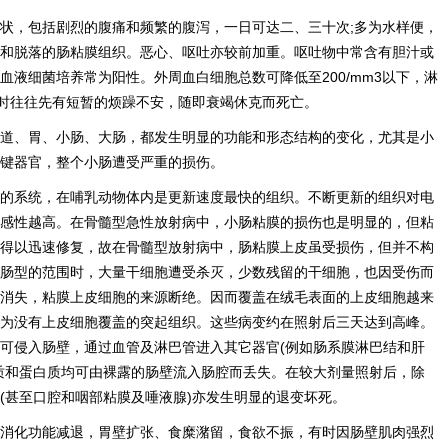
状，包括剧烈的腹痛和频繁的腹泻，一日可达二、三十次;多为水样便，
和脱落的肠粘膜组织。恶心、呕吐亦较前加重。呕吐物中常含有胆汁或
血液细菌培养常为阳性。外周血白细胞总数可降低至200/mm3以下，淋
终时往往先有短暂的烦躁不安，随即衰竭休克而死亡。
道、胃、小肠、大肠，都发生明显的功能和形态结构的变化，尤其是小
键器官，整个小肠遭受严重的损伤。
的系统，在哺乳动物体内是更新速度最快的组织。不断更新的组织对电
感性越高。在骨髓型急性放射病中，小肠粘膜的损伤也是明显的，但粘
得以迅速修复，故在骨髓型放射病中，肠粘膜上皮虽受损伤，但并不构
肠型的范围时，大量干细胞遭受杀灭，少数残留的干细胞，也因受伤而
消失，粘膜上皮细胞的来源断绝。因而覆盖在绒毛表面的上皮细胞越来
为没有上皮细胞覆盖的突起组织。这些病变约在照射后三天达到高峰。
可侵入肠壁，通过血管及淋巴管进入其它器官(例如肠系膜淋巴结和肝
质和蛋白质均可由裸露的肠壁流入肠腔而丢失。在较大剂量照射后，除
(甚至口腔和咽部粘膜及唾液腺)亦发生明显的退变坏死。
消化功能减退，胃壁扩张、食糜潴留，食欲不振，有时因肠壁肌肉强烈