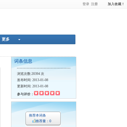
登录
注册
加入收藏！
准化率
肿瘤的超声诊断
更多
词条信息
·
窒息性毒剂光气检定
·
放射性核素内照射效应
·
军团杆菌病的流行病学
浏览次数:20394 次
发布时间: 2013-01-08
更新时间: 2013-01-08
参与评价：
推荐本词条
推荐量：0