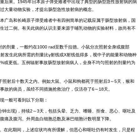
重后果。1945年日本原子弹受难者中出现了典型的肠型急性放射病的病
过大量动物实验，才提出肠型急性放射病的概念。
本广岛和长崎原子弹受难者中有四例简单的记载应属于肠型放射病，国
生过二例。有关此病的认识主要来源于哺乳动物的实验材料，故尚有不
的剂量，一般约在1000 rad至数千拉德。小鼠分次照射全身或腹部
中子照射发生此病所需的剂量比γ射线或X射线低得多，视中子的能量和动物种
59%或更低。五例辐射事故肠型放射病病人，全身不均匀照射的剂量约为
死于照射后十数天之内。例如大鼠、小鼠和狗都死于照射后3～5天，猴和
事故的病员，虽经不同措施抢救治疗，仅活存了6～18天。
现一般可看到以下分期：
分钟出现)，持续2～3天，包括头晕、乏力、嗜睡、拒食、恶心、呕吐及
腹痛及腹泻。外周血白细胞总数及淋巴细胞计数明显下降。
存在。在此期间，上述症状均有所缓解，但恶心和呕吐仍有时发生，只是程