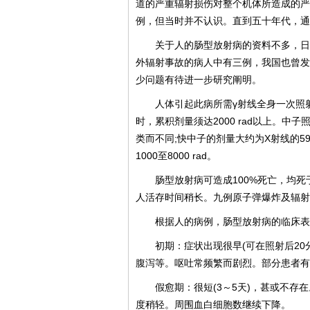
道的严重辐射损伤对整个机体所造成的严
例，但当时并不认识。直到五十年代，通
关于人的肠型放射病的资料不多，日
外辐射事故的病人中有三例，我国也曾发
少问题有待进一步研究阐明。
人体引起此病所需γ射线全身一次照射
时，累积剂量须达2000 rad以上。
类而不同;快中子的剂量大约为X射线的
1000至8000 rad。
肠型放射病可造成100%死亡，均
人活存时间稍长。九例原子弹爆炸及辐射
根据人的病例，肠型放射病的临床表
初期：症状出现很早(可在照射后20
腹泻等。呕吐常频繁而剧烈。部分患者有
假愈期：很短(3～5天)，甚或不
度稍轻。周围血白细胞数继续下降。