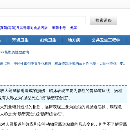
真菌(霉菌)及其毒素对食品污染
氯苯中毒
氨基甲酸酯类杀虫剂对食品污染
标
品
环境卫生
妇幼卫生
地方病
公共卫生工程学
>>
肠型急性放射病
斑点热
·
神经性毒剂中毒生化机理
·
核爆炸对环境的放射性污染
·
贝纳柯克体
·
皮肤防护器材
较大剂量辐射造成的损伤，临床表现主要为剧烈的胃肠道症状，病程
有人称之为“肠型死亡”或“肠型综合征”。
大剂量辐射造成的损伤，临床表现主要为剧烈的胃肠道症状，病程急
称之为“肠型死亡”或“肠型综合征”。
线对人胃肠道的效应和实验动物胃肠道粘膜的形态变化，但尚不了解胃肠