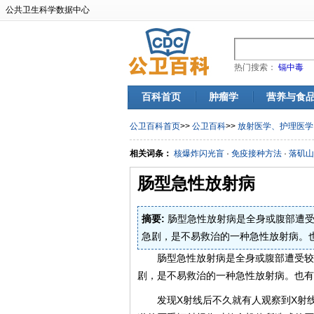
公共卫生科学数据中心
热门搜索：
镉中毒
百科首页
肿瘤学
营养与食
公卫百科首页
>>
公卫百科
>>
放射医学、护理医学
相关词条：
核爆炸闪光盲
·
免疫接种方法
·
落矶山
肠型急性放射病
摘要:
肠型急性放射病是全身或腹部遭受
急剧，是不易救治的一种急性放射病。也
肠型急性放射病是全身或腹部遭受较
剧，是不易救治的一种急性放射病。也有人
发现X射线后不久就有人观察到X射