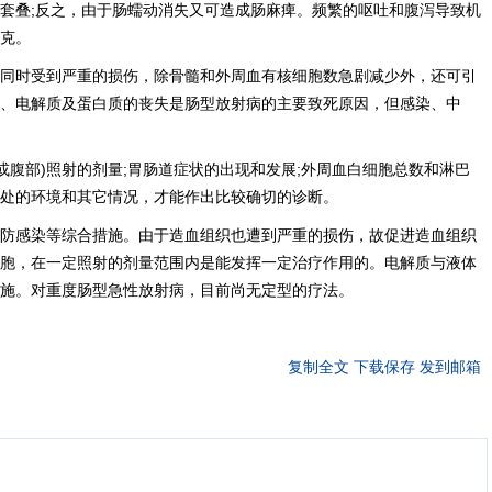
套叠;反之，由于肠蠕动消失又可造成肠麻痺。频繁的呕吐和腹泻导致机
克。
同时受到严重的损伤，除骨髓和外周血有核细胞数急剧减少外，还可引
、电解质及蛋白质的丧失是肠型放射病的主要致死原因，但感染、中
或腹部)照射的剂量;胃肠道症状的出现和发展;外周血白细胞总数和淋巴
处的环境和其它情况，才能作出比较确切的诊断。
防感染等综合措施。由于造血组织也遭到严重的损伤，故促进造血组织
胞，在一定照射的剂量范围内是能发挥一定治疗作用的。电解质与液体
施。对重度肠型急性放射病，目前尚无定型的疗法。
复制全文
下载保存
发到邮箱