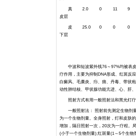
真
2.0
0
11
9
皮层
皮
25.0
0
0
0
下层
中波和短波紫外线76～97%均被
疗作用，主要为抑制DNA形成、红斑反
白癜风、毛囊炎、疖、痈、丹毒、带状疱
动性肺结核、甲状腺功能亢进、心、肝、
照射方式有用一般照射法和黑光灯疗
一般照射法： 照射前先测定生物剂
为一个生物剂量。全身照射，灯和皮肤的距
增加，隔日照射一次，20次为一疗程。局
(小于一个生物剂量);红斑量(1～5个生