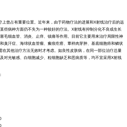
疗上曾占有重要位置。近年来，由于药物疗法的进展和X射线治疗后的远
某些病种方面仍不失为一种较好的疗法。X射线有抑制分化不良或生长
塞毛细血管、消炎、止痒、镇痛等作用。目前它主要用来治疗局限性神
和臭汗症、海绵状血管瘤、瘢痕疙瘩、蕈样肉芽肿、基底细胞癌和鳞状
需在其他治疗方法无效时才考虑。如良性皮肤病，在同一部位治疗总量
，以及对光敏感、白细胞减少、粒细胞缺乏和恶病质等，均不宜采用X射线
：
0
0