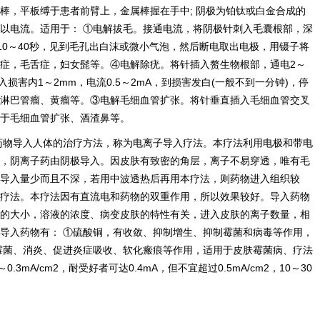
属棒，平板缚于患者前臂上，金属棒握在手中; 阴极为铂钛或白金合成的
以电流。适用于： ①电解拔毛。接通电流，将阴极针刺入毛囊根部，深
mA，约10～40秒，见到毛孔出白沫或微小气泡，然后断电取出电极，用镊子将
症，毛舌症，妇女髭等。④电解除疣。将针插入赘生物根部，通电2～
入损害内1～2mm，电流0.5～2mA，到损害发白(一般不到一分钟)，停
淋巴管瘤、黄瘤等。③电解毛细血管扩张。将针垂直插入毛细血管交叉
于毛细血管扩张、酒渣鼻等。
药物导入人体的治疗方法，称为电离子导入疗法。本疗法利用电极和带电
，阴离子药由阴极导入。因皮肤有致密的角层，离子不易穿透，唯有毛
导入量少而且不深，若用中波透热后再用本疗法，则药物进入组织较
疗法。本疗法因有直流电和药物的双重作用，所以效果较好。导入药物
的大小，溶液的浓度、病变皮肤的特性有关，进入皮肤的离子数量，相
的导入药物有： ①硫酸铜，有收敛、抑制增生、抑制霉菌和病毒等作用，
霉菌、消炎、促进炎症吸收、软化瘢痕等作用，适用于皮肤霉菌病、疗法
3mA/cm2，耐受好者可达0.4mA，但不宜超过0.5mA/cm2，10～30