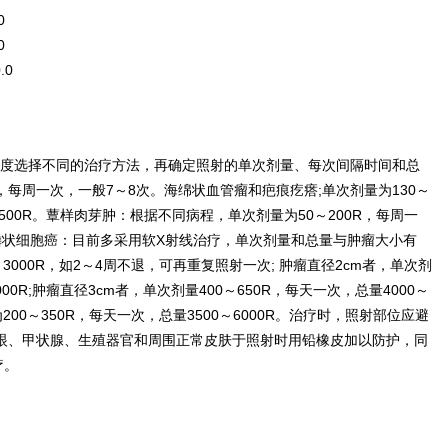
0
0
.0
度选择不同的治疗方法，再确定照射的单次剂量、每次间隔时间和总
R，每周一次，一般7～8次。海绵状血管瘤和疤痕疙瘩;单次剂量为130～
1500R。蕈样肉芽肿：根据不同病程，单次剂量为50～200R，每周一
和鳞状细胞癌：目前多采用软X射线治疗，单次剂量和总量与肿瘤大小有
3000R，如2～4周不退，可再重复照射一次; 肿瘤直径2cm者，单次剂
5000R;肿瘤直径3cm者，单次剂量400～650R，每天一次，总量4000～
为200～350R，每天一次，总量3500～6000R。治疗时，照射部位应避
 眼、甲状腺、生殖器官和周围正常皮肤于照射时用铅橡皮加以防护，同
疗。