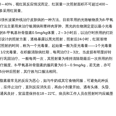
0～40%，视红斑反应情况而定。红斑量一次照射面积不可超过400～
大多采用红斑量。
加强长波紫外线治疗皮肤病的一种方法。目前常用的光致敏物质为8-甲氧
疗法主要用来治疗银屑病和蕈样肉芽肿。黑光的生物测定是以最小光毒
的8-甲氧基补骨脂素0.5mg/kg体重，2～3小时后，以治疗时所用的灯距
大小而设计的照射方案，逐格暴露以黑光照射，照射后24小时，红斑渐增
所需照射的时间，称为一个光毒量。起始量一般为亚光毒量——1个光毒量
/4～1/2光毒量。在积极清除病灶期，每周治疗2～3次。当皮损有明显好转
进行巩固治疗。一般每周一次，其照射量为维持清除期最后一次所用的剂
度。8-甲氧基补骨脂素的服药量为0.5～0.9mg/kg，若无效，亦可
45分钟后照射，其疗效与口服法相同。
骨脂素最常见的反应为恶心，如与牛奶或其它食物同服，可避免此种反
，应停止治疗，直到反应消失后，再由小剂量开始。遇有头痛、头昏、
通风良好，室温需保持在18～22℃。病员和工作人员在照射时均应戴墨