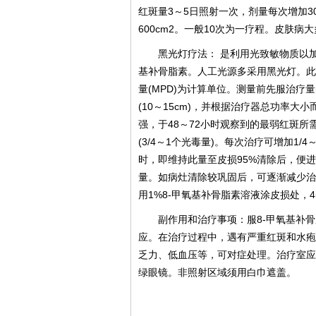
红斑量3～5日照射一次，剂量每次增加3
600cm2。一般10次为一疗程。皮肤病
黑光灯疗法： 是利用光致敏物质以
基补骨脂素。人工光源多采用黑光灯。此
量(MPD)为计算单位。测量前先服治疗量
(10～15cm)，并根据治疗器总功率
强，于48～72小时观察到的最弱红斑
(3/4～1个光毒量)。每次治疗可增加1
时，即维持此量至皮损95%清除后，便
量。如病灶清除较巩固后，可逐渐减少治疗频
用1%8-甲氧基补骨脂素溶液涂皮损处，
副作用和治疗事项：服8-甲氧基补
应。在治疗过程中，遇有严重红斑和水疱
乏力、低血压等，可对症处理。治疗室应
绿眼镜。非照射区域须用白巾遮盖。