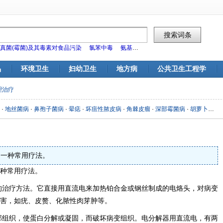
真菌(霉菌)及其毒素对食品污染
氯苯中毒
氨基甲酸酯类杀虫剂对食品污染
标
品
环境卫生
妇幼卫生
地方病
公共卫生工程学
理治疗
·
地丝菌病
·
鼻孢子菌病
·
晕痣
·
坏疽性脓皮病
·
角棘皮瘤
·
深部霉菌病
·
胡萝卜素性黄皮病
一种常用疗法。
种常用疗法。
的治疗方法。它直接用直流电来加热铂合金或钢丝制成的电烙头，对病变
害，如疣、皮赘、化脓性肉芽肿等。
部组织，使蛋白分解或凝固，而破坏病变组织。电分解器用直流电，有两