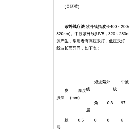
(吴廷璧)
紫外线疗法
紫外线指波长400～20
320nm)。中波紫外线(UVB，320～2
源产生，常用者有高压汞灯，低压汞灯，
线波长而异同，如下表：
短波紫外
中波
线
线
皮
厚度
肤层
(mm)
角
0.3
97
层
棘
0.5
0
8
6
层