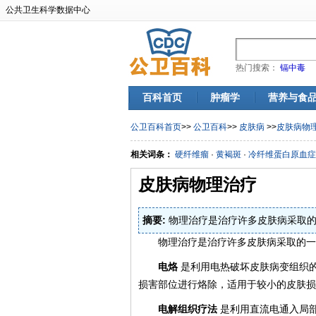
公共卫生科学数据中心
热门搜索：
镉中毒
百科首页
肿瘤学
营养与食
公卫百科首页
>>
公卫百科
>>
皮肤病
>>
皮肤病物
相关词条：
硬纤维瘤
·
黄褐斑
·
冷纤维蛋白原血症
皮肤病物理治疗
摘要:
物理治疗是治疗许多皮肤病采取的
物理治疗是治疗许多皮肤病采取的一
电烙
是利用电热破坏皮肤病变组织
损害部位进行烙除，适用于较小的皮肤损
电解组织疗法
是利用直流电通入局