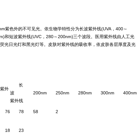
0nm紫色外的不可见光。依生物学特性分为长波紫外线(UVA，400～
80nm)和短波紫外线(UVC，280～200nm)三个波段。医用紫外线由人工光
荧光日光灯和黑光灯等。皮肤对紫外线的吸收率，依皮肤各层厚度及光
长
紫外
波
200nm
250nm
280nm
300nm
400nm
紫外线
76
78
58
2
18
23