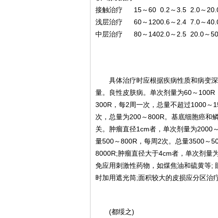
接触治疗
15～60
0.2～3.5
2.0～20.
浅层治疗
60～120
0.6～2.4
7.0～40.
中层治疗
80～140
2.0～2.5
20.0～50
具体治疗时应根据疾病性质和病变深
量。良性皮肤病。单次剂量为60～100
300R，每2周一次，总量不超过1000～
次，总量为200～800R。基底细胞癌
关。肿瘤直径1cm者，单次剂量为2000～
量500～800R，每周2次。总量3500～
8000R;肿瘤直径大于4cm者，单次剂量
免应用刺激性药物，如煤焦油和硫黄等;
时加用遮光筒;面积较大的皮损应分区治
(都绥之)