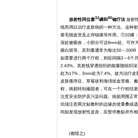
32
90
放射性同位素
磷和
锶疗法
放射
线而用以治疗皮肤病的一种方法。这种射
塞毛细血管及止痒镇痛等作用。①32磷：半
深处被吸收，小部分可达8mm处。可作
膜白斑等。其剂量通常为每次50～200R
如需要进行两个疗程，则应间隔3～6个月
2.43%。其射线穿透组织的能量随组织
处为17%，3mm处为7.4%。故为治
皮肤瘙痒症、草莓状和海绵状血管瘤、瘢痕
程，病损特别顽固者，可在一个疗程结束
注意安全防护及污染问题。病损周围正常皮
但须注意两次贴敷时的边缘勿使重叠或遗
间如发现放射性皮炎，应暂停敷贴并作相
(都绥之)