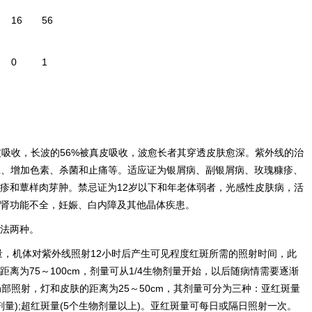
16
56
0
1
表皮吸收，长波的56%被真皮吸收，波愈长者其穿透皮肤愈深。紫外线的治
应、增加色素、杀菌和止痛等。适应证为银屑病、副银屑病、玫瑰糠疹、
疹和蕈样肉芽肿。禁忌证为12岁以下和年老体弱者，光感性皮肤病，活
肾功能不全，妊娠、白内障及其他晶体疾患。
法两种。
量，机体对紫外线照射12小时后产生可见程度红斑所需的照射时间，此
离为75～100cm，剂量可从1/4生物剂量开始，以后随病情需要逐渐
部照射，灯和皮肤的距离为25～50cm，其剂量可分为三种：亚红斑量
物剂量);超红斑量(5个生物剂量以上)。亚红斑量可每日或隔日照射一次。