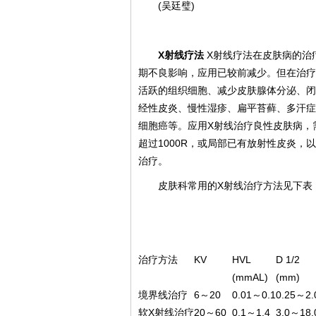
(吴廷璧)
X射线疗法
X射线疗法在皮肤病的治
期不良影响，应用已较前减少。但在治疗
活跃的组织细胞、减少皮肤腺体分泌、闭
经性皮炎、慢性湿疹、扁平苔藓、多汗症
细胞癌等。应用X射线治疗良性皮肤病，
超过1000R，或局部已有放射性皮炎
治疗。
皮肤科常用的X射线治疗方法见下表
治疗方法
KV
HVL
D 1/2
(mmAL)
(mm)
境界线治疗
6～20
0.01～0.1
0.25～2.
软X射线治疗
20～60
0.1～1.4
3.0～18.