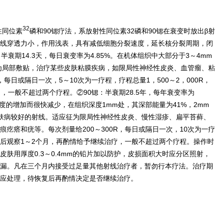
32
性同位素
磷和90锶疗法，系放射性同位素32磷和90锶在衰变时放出β射
线穿透力小，作用浅表，具有减低细胞分裂速度，延长核分裂周期，闭
衰期14.3天，每日衰变率为4.85%。在机体组织中大部分于3～4mm
为局部敷贴，治疗某些皮肤粘膜疾病，如限局性神经性皮炎、血管瘤、粘
，每日或隔日一次，5～10次为一疗程，疗程总量1，500～2，000R，
，一般不超过两个疗程。②90锶：半衰期28.5年，每年衰变率为
深度的增加而很快减少，在组织深度1mm处，其深部能量为41%，2mm
疗皮肤病较好的射线。适应征为限局性神经性皮炎、慢性湿疹、扁平苔藓、
疙瘩和疣等。每次剂量给200～300R，每日或隔日一次，10次为一疗
后观察1～2个月，再酌情给予继续治疗，一般不超过两个疗程。操作时
肤用厚度0.3～0.4mm的铅片加以防护，皮损面积大时应分区照射，
漏。凡在三个月内接受过足量其他射线治疗者，暂勿行本疗法。治疗期
应处理，待恢复后再酌情决定是否继续治疗。