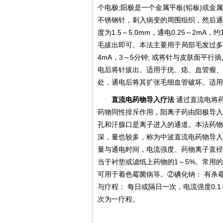
个电极;阳极是一个金属平板(铅板)或金
不锈钢针，刺入病变的周围组织，然后通
度为1.5～5.0mm，通电0.25～2
毛拔出即可。本法主要用于局部毛发过多
4mA，3～5分钟; 或将针与皮肤面平行插
电后将针拔出。适用于疣、痣、血管瘤、
处，通电后将其扩张毛细血管破坏。适用
直流电药物导入疗法
通过直流电将
药物同性排斥作用，阳离子药由阳极导入
孔和汗腺口是离子进入的通道。本法药物
深，量也较多，称为中波直流电药物导入
量与通电时间，电流强度、药物离子直径
当于衬垫或滤纸上药物的1～5%。常用
可用于着色霉菌病等。②碘化钠： 有杀
与疗程： 每日或隔日一次，电流强度0.1～0.
次为一疗程。