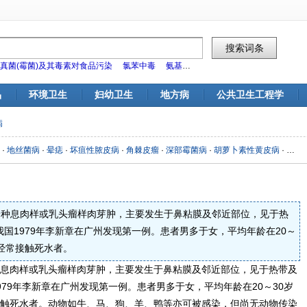
真菌(霉菌)及其毒素对食品污染
氯苯中毒
氨基甲酸酯类杀虫剂对食品污染
标
品
环境卫生
妇幼卫生
地方病
公共卫生工程学
病
·
地丝菌病
·
晕痣
·
坏疽性脓皮病
·
角棘皮瘤
·
深部霉菌病
·
胡萝卜素性黄皮病
·
皮肤
种息肉样或乳头瘤样肉芽肿，主要发生于鼻粘膜及邻近部位，见于热
国1979年李新章在广州发现第一例。患者男多于女，平均年龄在20～
经常接触死水者。
息肉样或乳头瘤样肉芽肿，主要发生于鼻粘膜及邻近部位，见于热带及
79年李新章在广州发现第一例。患者男多于女，平均年龄在20～30岁
触死水者。动物如牛、马、狗、羊、鸭等亦可被感染，但尚无动物传染