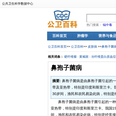
公共卫生科学数据中心
热门搜索：
镉中毒
百科首页
肿瘤学
营养与食
公卫百科首页
>>
公卫百科
>>
皮肤病
>>
鼻孢子菌
相关词条：
硬纤维瘤
·
黄褐斑
·
冷纤维蛋白原血症
鼻孢子菌病
摘要:
鼻孢子菌病是由鼻孢子菌引起的一
带及亚热带，特别是印度和斯里兰卡。我
30岁间，渔民和农民易染此病，特别是
鼻孢子菌病是由鼻孢子菌引起的一种
亚热带，特别是印度和斯里兰卡。我国19
间，渔民和农民易染此病，特别是经常接