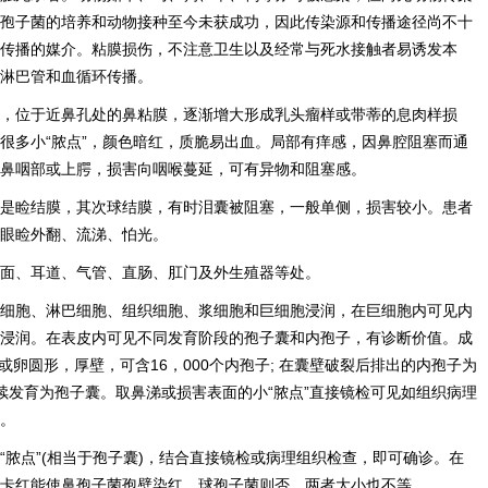
孢子菌的培养和动物接种至今未获成功，因此传染源和传播途径尚不十
传播的媒介。粘膜损伤，不注意卫生以及经常与死水接触者易诱发本
淋巴管和血循环传播。
疹，位于近鼻孔处的鼻粘膜，逐渐增大形成乳头瘤样或带蒂的息肉样损
很多小“脓点”，颜色暗红，质脆易出血。局部有痒感，因鼻腔阻塞而通
鼻咽部或上腭，损害向咽喉蔓延，可有异物和阻塞感。
别是睑结膜，其次球结膜，有时泪囊被阻塞，一般单侧，损害较小。患者
眼睑外翻、流涕、怕光。
面、耳道、气管、直肠、肛门及外生殖器等处。
细胞、淋巴细胞、组织细胞、浆细胞和巨细胞浸润，在巨细胞内可见内
浸润。在表皮内可见不同发育阶段的孢子囊和内孢子，有诊断价值。成
形或卵圆形，厚壁，可含16，000个内孢子; 在囊壁破裂后排出的内孢子为
继续发育为孢子囊。取鼻涕或损害表面的小“脓点”直接镜检可见如组织病理
。
“脓点”(相当于孢子囊)，结合直接镜检或病理组织检查，即可确诊。在
卡红能使鼻孢子菌孢壁染红，球孢子菌则否，两者大小也不等。