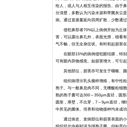
给人，或人与人相互传染的报告。由于鼻
分清楚，多数认为污染水源和带菌灰尘是
病。通过直接蔓延向四周扩散，少数通过
侵犯鼻部者70%以上病例开始为丘
害，可以露出鼻孔外，表面光滑，细看有
气不畅，但无全身症状。有时初起损害在
在眼部15%的病例侵犯眼结膜，特
可有眼内异物感觉。如损害增大，可引起
其他部位，损害亦可发生于咽喉、颜
组织病理示乳头瘤样增殖，有中性粒
孢子。与一般鼻息肉不同，无嗜酸粒细胞
熟的孢子囊可达300～350μm直径，圆
圆形，厚壁，不出芽，7～9μm直径，
中所见的菌体。培养和动物接种均未成功
通过病史、发病部位和损害表面的小
组织切片内有时误为球孢子菌，但粘蛋白