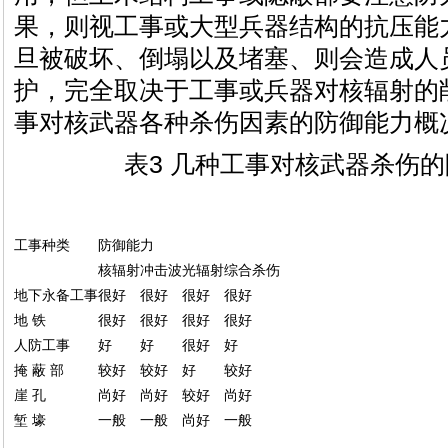
果，则视工事或大型兵器结构的抗压能
旦被破坏、倒塌以及堵塞、则会造成人
护，完全取决于工事或兵器对核辐射的
事对核武器各种杀伤因素的防御能力概
表3 几种工事对核武器杀伤
工事种类
防御能力
核辐射
冲击波
光辐射
综合杀伤
地下永备工事
很好
很好
很好
很好
地 铁
很好
很好
很好
很好
人防工事
好
好
很好
好
掩 蔽 部
较好
较好
好
较好
崖 孔
尚好
尚好
较好
尚好
堑 壕
一般
一般
尚好
一般