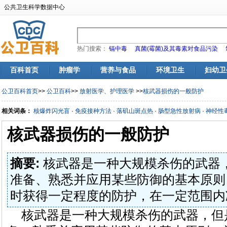
公共卫生科学数据中心
热门搜索：
镉中毒
真菌(霉菌)及其毒素对食品污染
百科首页
肿瘤学
营养与食品
环境卫生
妇幼卫
公卫百科首页
>>
公卫百科
>>
放射医学、护理医学
>>
核武器损伤的一般防护
相关词条：
核爆炸闪光盲
·
免疫接种方法
·
落矶山斑点热
·
肠型急性放射病
·
神经性
核武器损伤的一般防护
摘要:
核武器是一种大规模杀伤的武器
准备、熟悉并应用某些防御的基本原则
时获得一定程度的防护，在一定范围内
核武器是一种大规模杀伤的武器，但