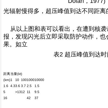
Dolan，1977)
光辐射慢得多，超压峰值到达不同距离
从以上图和表可以看出，在遭到核袭
报，发现闪光后立即采取防护动作，也
果。如立
表2 超压峰值到达时间
距离
当量(kt)
(km)
1
10
100
1000
10000
1.6
4.3
3.6
3.7
2.5
1.5
5
>13
12
11
9.5
16
42
37