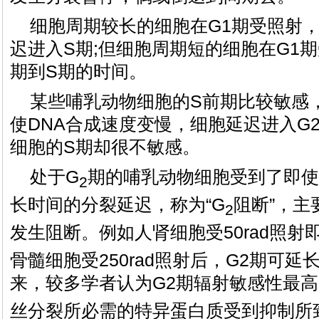
细胞周期较长的细胞在G1期受照射，
迟进入S期;但细胞周期短的细胞在G1
期到S期的时间。
某些哺乳动物细胞的S前期比较敏感
使DNA合成速度变慢，细胞延迟进入G
细胞的S期却很不敏感。
处于G
期的哺乳动物细胞受到了即
2
长时间的分裂延迟，称为“G
阻断”，主
2
发生阻断。例如人肾细胞受50rad照射即
骨髓细胞受250rad照射后，G2期可延
来，较多学者认为G2期辐射敏感性最高
丝分裂所必需的特异蛋白质受到抑制所致