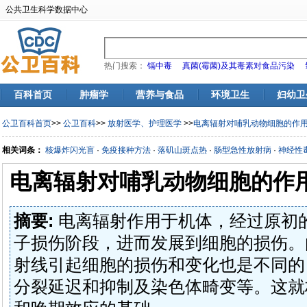
公共卫生科学数据中心
热门搜索：
镉中毒
真菌(霉菌)及其毒素对食品污染
百科首页
肿瘤学
营养与食品
环境卫生
妇幼卫
公卫百科首页
>>
公卫百科
>>
放射医学、护理医学
>>
电离辐射对哺乳动物细胞的作
相关词条：
核爆炸闪光盲
·
免疫接种方法
·
落矶山斑点热
·
肠型急性放射病
·
神经性
电离辐射对哺乳动物细胞的作
摘要:
电离辐射作用于机体，经过原初
子损伤阶段，进而发展到细胞的损伤。
射线引起细胞的损伤和变化也是不同的
分裂延迟和抑制及染色体畸变等。这就