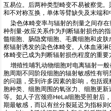
互易位。后两种类型畸变不易被察觉。
和不对称互换，单体等臂缺失及末端和
染色体畸变率与辐射的剂量之间存在
种剂量-效应关系作为判断辐射损伤的
髓细胞、肠隐窝细胞、毛囊细胞和皮肤
察辐射诱发的染色体畸变。人体血液淋
体畸变已成为判断辐射损伤程度的重要
增殖性哺乳动物细胞对电离辐射一般
胞周期不同阶段细胞的辐射敏感性有明
的问题，受到许多因素的影响，包括观
胞种类、细胞周围的氧张力、细胞更新
等。如人子宫颈癌HeLa细胞受照射后
期最敏感，而以有丝分裂延迟为指标则