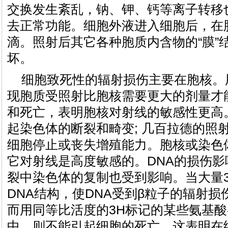
交换发生紊乱，钠、钾、钙等离子转移
去正常功能。细胞外液进入细胞后，在
滴。照射后其它各种胞质内含物的“膜”
坏。
细胞致死性的辐射损伤主要在胞核。
现胞质受照射比胞核需要更大的剂量才
和死亡，表明胞核对射线的敏感性更高
起染色体的断裂和畸变; 几百拉德的照
细胞停止或丧失增殖能力。胞核或染色
它对射线是高度敏感的。DNA的损伤
裂中染色体的复制也受到影响。当大量3
DNA结构，使DNA受到β粒子的辐射
而用同等比活度的3H标记的某些氨基
中，则不能引起细胞的死亡。这表明在