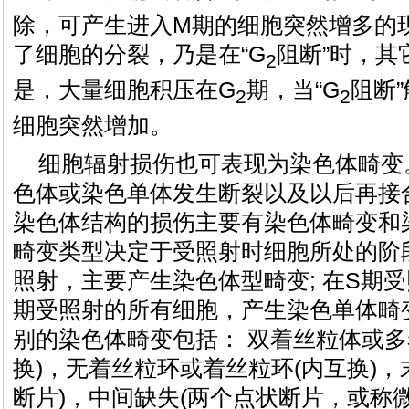
除，可产生进入M期的细胞突然增多的
了细胞的分裂，乃是在“G
阻断”时，其
2
是，大量细胞积压在G
期，当“G
阻断
2
2
细胞突然增加。
细胞辐射损伤也可表现为染色体畸变
色体或染色单体发生断裂以及以后再接
染色体结构的损伤主要有染色体畸变和
畸变类型决定于受照射时细胞所处的阶
照射，主要产生染色体型畸变; 在S期
期受照射的所有细胞，产生染色单体畸
别的染色体畸变包括： 双着丝粒体或多
换)，无着丝粒环或着丝粒环(内互换)，
断片)，中间缺失(两个点状断片，或称