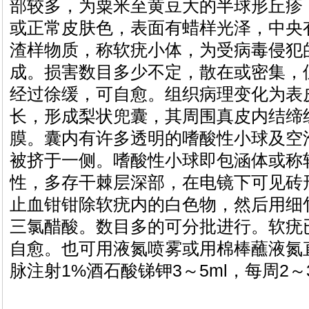
部较多，为粟米至黄豆大的半球形丘疹
或正常皮肤色，表面有蜡样光泽，中央
渣样物质，称软疣小体，为受病毒侵犯
成。损害数目多少不定，散在或密集，
经过徐缓，可自愈。组织病理变化为表
长，形成梨状兜囊，其周围真皮内结缔
膜。囊内有许多透明的嗜酸性小球及空
被挤于一侧。嗜酸性小球即包涵体或称
性，多存干棘层深部，在电镜下可见砖
止血钳钳除软疣内的白色物，然后用细竹
三氯醋酸。数目多的可分批进行。软疣
自愈。也可用液氮喷雾或用棉棒蘸液氮
脉注射1%酒石酸锑钾3～5ml，每周2～