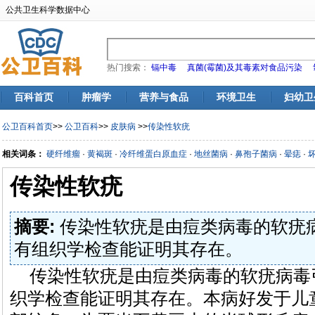
公共卫生科学数据中心
热门搜索：
镉中毒
真菌(霉菌)及其毒素对食品污染
百科首页
肿瘤学
营养与食品
环境卫生
妇幼卫
公卫百科首页
>>
公卫百科
>>
皮肤病
>>
传染性软疣
相关词条：
硬纤维瘤
·
黄褐斑
·
冷纤维蛋白原血症
·
地丝菌病
·
鼻孢子菌病
·
晕痣
·
传染性软疣
摘要:
传染性软疣是由痘类病毒的软疣
有组织学检查能证明其存在。
传染性软疣是由痘类病毒的软疣病毒
织学检查能证明其存在。本病好发于儿