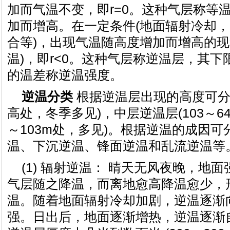
加而气温不变，即r=0。这种气层称等
加而增高。在一定条件(地面辐射冷却
合等)，出现气温随高度增加而增高的现
温)，即r<0。这种气层称逆温层，其
的温差称逆温强度。
逆温分类
根据逆温层出现的高度可分为
高处，冬季多见)，中层逆温层(103～64
～103m处，多见)。根据逆温的成因
温、下沉逆温、锋面逆温和乱流逆温等
(1) 辐射逆温： 晴天无风夜晚，地
气层随之降温，而离地愈高降温愈少，
温。随着地面辐射冷却加剧，逆温逐渐
强。日出后，地面逐渐增热，逆温逐渐