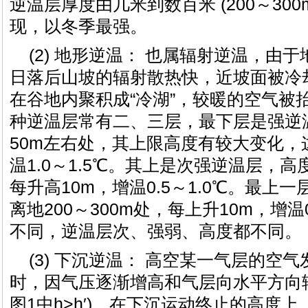
逆温层厚度由几米到数百米 (200～30
现，以冬季最强。
(2) 地形逆温： 也属辐射逆温，由于
日落后山坡的辐射散热快，近坡面被冷
在谷地内聚积成“冷湖”，较暖的空气被
种逆温层常有二、三层，最下层是强逆
50m左右处，其上限高度有较大变化，
温1.0～1.5℃。其上是次强逆温层，高
每升高10m，增温0.5～1.0℃。最上
离地200～300m处，每上升10m，增温
不同，逆温层次、强弱、高度都不同。
(3) 下沉逆温： 高空某一气层的空
时，因气压逐渐增高和气层向水平方向辐
图1中h>h′)。在下沉运动终止的高度