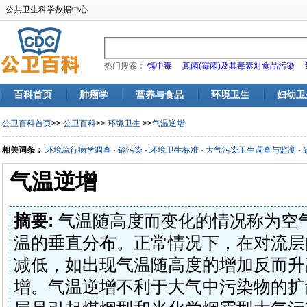
公共卫生科学数据中心
热门搜索：
镉中毒
真菌(霉菌)及其毒素对食品污染
百科首页
肿瘤学
营养与食品
环境卫生
妇幼卫
公卫百科首页
>>
公卫百科
>>
环境卫生
>>
气温逆增
相关词条：
环境流行病学调查
·
镉污染
·
环境卫生标准
·
大气污染卫生调查与监测
·
气温逆增
摘要:
气温随高度而变化的情况称为空
温的垂直分布。正常情况下，在对流层
减低，如出现气温随高度的增加反而升
增。气温逆增不利于大气中污染物的扩