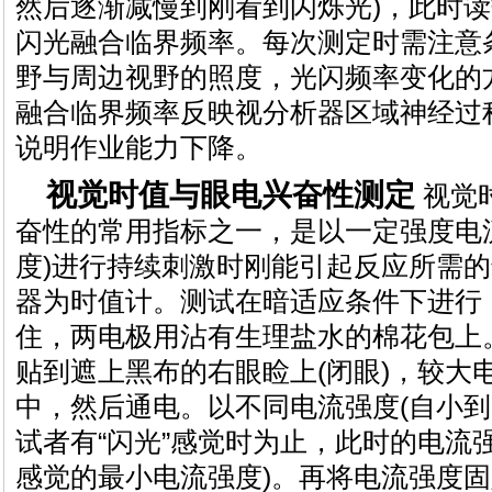
然后逐渐减慢到刚看到闪烁光)，此时
闪光融合临界频率。每次测定时需注意
野与周边视野的照度，光闪频率变化的
融合临界频率反映视分析器区域神经过
说明作业能力下降。
视觉时值与眼电兴奋性测定
视觉
奋性的常用指标之一，是以一定强度电
度)进行持续刺激时刚能引起反应所需
器为时值计。测试在暗适应条件下进行
住，两电极用沾有生理盐水的棉花包上
贴到遮上黑布的右眼睑上(闭眼)，较大
中，然后通电。以不同电流强度(自小到
试者有“闪光”感觉时为止，此时的电流
感觉的最小电流强度)。再将电流强度