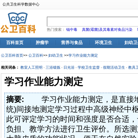
公共卫生科学数据中心
热门搜索：
镉中毒
真菌(霉菌)及其毒素对食品污染
百科首页
肿瘤学
营养与食品
环境卫生
妇幼卫
公卫百科首页
>>
公卫百科
>>
妇幼卫生
>>
学习作业能力测定
相关词条：
教室人工照明
·
三浴锻炼
·
日光浴
·
学校卫生监督
·
假期活动卫生
·
教具
学习作业能力测定
摘要:
学习作业能力测定，是直接地
统)间接地测定学习过程中高级神经中
此可评定学习的时间和强度是否合适，
负担、教学方法进行卫生评价。所选测