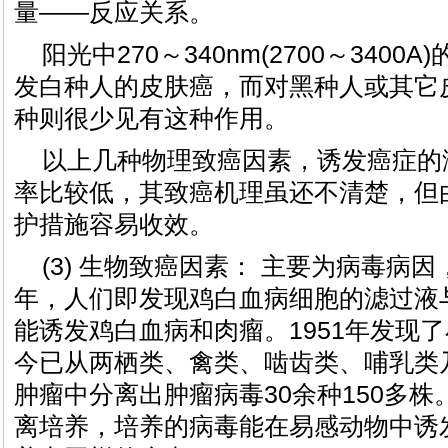
量——反应关系。
阳光中270～340nm(2700～340
发白种人的皮肤癌，而对黑种人或其它
种则很少见有这种作用。
以上几种物理致癌因素，诱发癌症的
率比较低，其致癌机理虽还不清楚，但
护措施容易收效。
(3) 生物致癌因素： 主要为病毒病因，
年，人们即发现鸡白血病细胞的滤过液
能诱发鸡白血病和肉瘤。1951年发现
今已从两栖类、禽类、啮齿类、哺乳类
肿瘤中分离出肿瘤病毒30余种150多
离培养，培养的病毒能在易感动物中诱