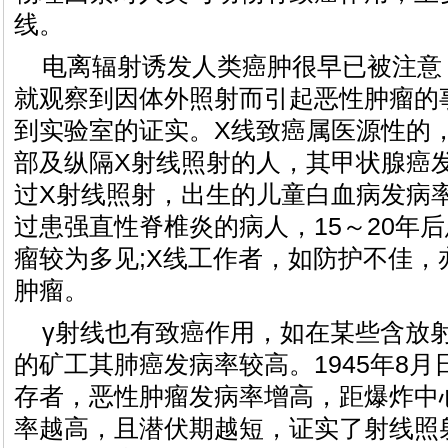
线。
电离辐射诱发人类癌肿很早已被注意
就观察到因体外照射而引起恶性肿瘤的事
到实验室的证实。X线致癌属医源性的
部及纵隔X射线照射的人，其甲状腺癌发
过X射线照射，出生的儿童白血病发病率
过患强直性脊椎炎的病人，15～20年
瘤较为多见;X线工作者，如防护不佳，
肿瘤。
γ射线也有致癌作用，如在某些含放
的矿工其肺癌发病率较高。1945年8
存者，恶性肿瘤发病率增高，距爆炸中
率越高，且潜伏期越短，证实了射线照