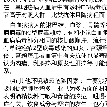
在。鼻咽癌病人血清中有多种EB病毒
著高于对照人群，此类抗体且随病程而
白血病病人的淋巴结、血浆、骨髓等
病病毒的C型病毒颗粒，有和小鼠白血
血病病毒部分相同的核苷酸顺序。流行
有单纯疱疹2型病毒感染的妇女，宫颈
倍，宫颈癌患者血清中有关抗体也显著
认为肉瘤、乳腺癌和原发性肝癌等可能
系。
(4) 其他环境致癌危险因素： 主要
吸烟促使肺癌增多，业已为多方面的材
表明酒精饮料与喉和食管的癌症，咀嚼
症有关。饮食成分与癌症的发生上也有