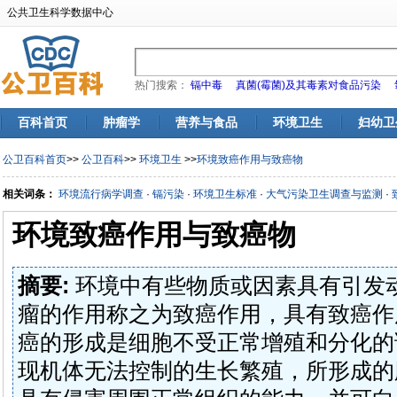
公共卫生科学数据中心
热门搜索：
镉中毒
真菌(霉菌)及其毒素对食品污染
百科首页
肿瘤学
营养与食品
环境卫生
妇幼卫
公卫百科首页
>>
公卫百科
>>
环境卫生
>>
环境致癌作用与致癌物
相关词条：
环境流行病学调查
·
镉污染
·
环境卫生标准
·
大气污染卫生调查与监测
·
环境致癌作用与致癌物
摘要:
环境中有些物质或因素具有引发
瘤的作用称之为致癌作用，具有致癌作
癌的形成是细胞不受正常增殖和分化的
现机体无法控制的生长繁殖，所形成的