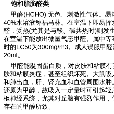
饱和脂肪醛类
甲醛(HCHO) 无色、刺激性气体。
40%水溶液称福马林。在室温下即易挥
醛，受热(尤其是与酸、碱共热时)则发
在室温下能放出微量气态甲醛。属中等
时的LC50为300mg/m3。成人误服甲
20ml。
甲醛能凝固蛋白质，对皮肤和粘膜有
肤和粘膜炎症，甚至组织坏死。大鼠吸
和肺出血，肝、肾充血和血管周围水肿
还原为甲醇，故吸入一定量时可引起轻
枢神经系统，尤其对丘脑有强烈作用，
存在的甲醇所致。