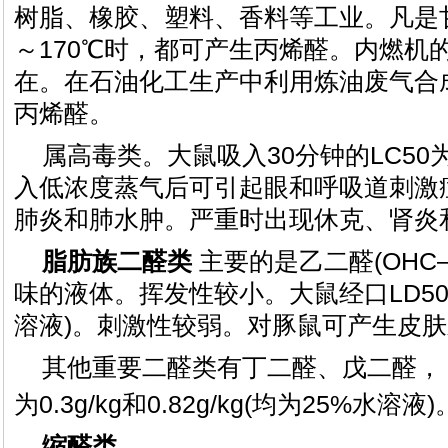
树脂、橡胶、塑料、香料等工业。凡是甘
～170℃时，都可产生丙烯醛。内燃机
在。在石油化工生产中利用炼油废气合
丙烯醛。
属高毒类。大鼠吸入30分钟的LC50为
入低浓度蒸气后可引起眼和呼吸道刺激
肺炎和肺水肿。严重时出现休克、肾炎
脂肪族二醛类
主要的是乙二醛(OHC
味的液体。挥发性较小。大鼠经口LD50为0.
溶液)。刺激性较弱。对豚鼠可产生皮
其他重要二醛类有丁二醛、戊二醛， 
为0.3g/kg和0.82g/kg(均为25%水溶液)
缩醛类