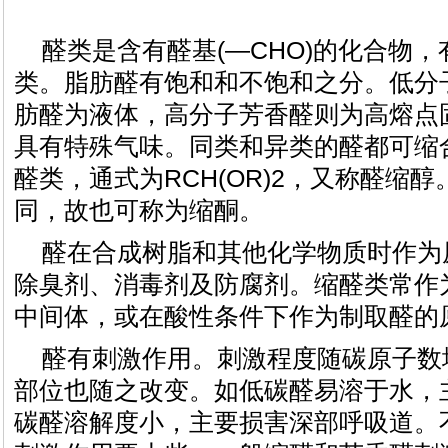
醛类是含有醛基(—CHO)的化合物
类。脂肪醛有饱和和不饱和之分。低分
肪醛为液体，高分子芳香醛则为高熔点
具有特殊气味。同类和异类的醛都可缩
醛类，通式为RCH(OR)2，又称醛缩
同，故也可称为缩酮。
醛在合成树脂和其他化学物质时作为
除臭剂、消毒剂及防腐剂。缩醛类常作
中间体，或在酸性条件下作为制取醛的
醛有刺激作用。刺激程度随碳原子数
部位也随之改变。如低碳醛易溶于水，
碳醛溶解度小，主要损害深部呼吸道。