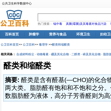
公共卫生科学数据中心
热门搜索：
镉中毒
真菌(霉菌)及其毒素对食品污染
百科首页
肿瘤学
营养与食品
环境卫生
妇幼卫
公卫百科首页
>>
公卫百科
>>
毒理学
>>
醛类和缩醛类
相关词条：
合成材料粉尘
·
动物毒素
·
硼及其化合物
·
二醇类
·
碲及其化合物
·
脂肪
醛类和缩醛类
摘要:
醛类是含有醛基(—CHO)的化
两大类。脂肪醛有饱和和不饱和之分。
数脂肪醛为液体，高分子芳香醛则为高