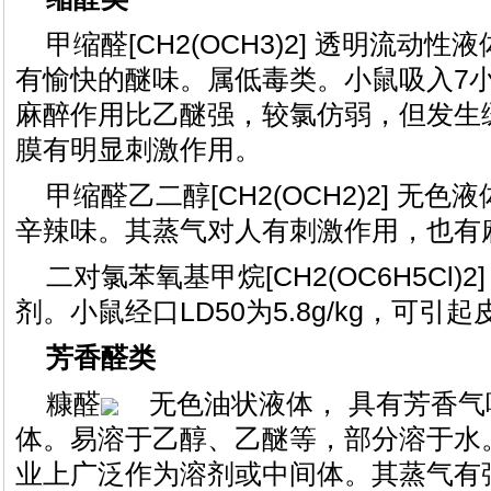
甲缩醛[CH2(OCH3)2] 透明流动
有愉快的醚味。属低毒类。小鼠吸入7小时LC
麻醉作用比乙醚强，较氯仿弱，但发生
膜有明显刺激作用。
甲缩醛乙二醇[CH2(OCH2)2] 无
辛辣味。其蒸气对人有刺激作用，也有
二对氯苯氧基甲烷[CH2(OC6H5Cl
剂。小鼠经口LD50为5.8g/kg，可引起
芳香醛类
糠醛
无色油状液体， 具有芳香
体。易溶于乙醇、乙醚等，部分溶于水
业上广泛作为溶剂或中间体。其蒸气有