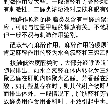
刺激作用要大些。一般缩醛和芳香醛刺
有刺激性。二醛类浓溶液对皮肤和眼有
用醛作原料的树脂类及含有甲醛的聚
应，可能与过量甲醛的释放有关。不饱
但一般不易与刺激作用鉴别。
醛蒸气有麻醉作用。麻醉作用随碳原
肯定麻醉作用的醛为水合氯醛和三聚乙
接触低浓度醛类时，大部分经呼吸道
随尿排出。如水合氯醛在体内转化为三
聚乙醛在肝脏内解聚为乙醛。芳香醛在
酸，如有羟基存在时，则其代谢产物即
而排出体外。一般情况下，脂肪醛和芳
故醛类用作食用香料时，不致引起中毒