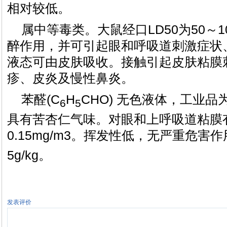
相对较低。
属中等毒类。大鼠经口LD50为50～10
醉作用，并可引起眼和呼吸道刺激症状
液态可由皮肤吸收。接触引起皮肤粘膜
疹、皮炎及慢性鼻炎。
苯醛(C
H
CHO) 无色液体，工业
6
5
具有苦杏仁气味。对眼和上呼吸道粘膜
0.15mg/m3。挥发性低，无严重危害
5g/kg。
发表评价