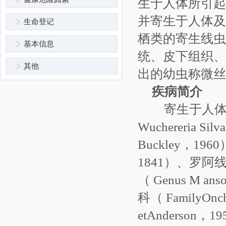
生于人体所引起
并寄生于人体及
生命登记
栖类的寄生线虫
基本信息
统、皮下组织、
其他
出的幼虫称微丝蚴（m
疾病简介
寄生于人体的
Wuchereria S
Buckley，1960
1841）、罗阿线虫
（ Genus M a
科（ FamilyOnch
etAnderson，