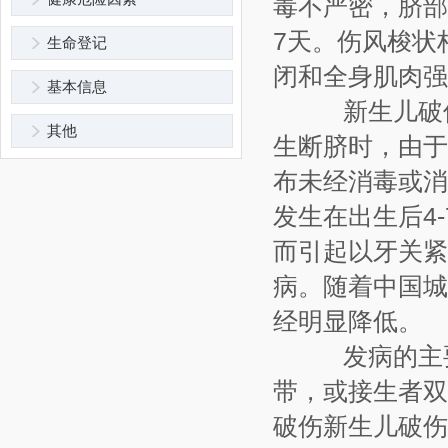
毒不严密，脐部
7天。伤风梭状
生命登记
闭和全身肌肉强
基本信息
新生儿破伤风
其他
生断脐时，由于
布未经消毒或消
发生在出生后4
而引起以牙关紧
病。随着中国城
经明显降低。
发病的主要
带，或接生者双
破伤新生儿破伤风