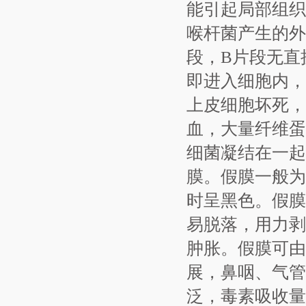
能引起局部组织
喉杆菌产生的外
段，B片段无直
即进入细胞内，
上皮细胞坏死，
血，大量纤维蛋
细菌凝结在一起
膜。假膜一般为
时呈黑色。假膜
易脱落，用力剥
肿胀。假膜可由
展，鼻咽、气管
泛，毒素吸收量