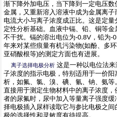
渐下降外加电压，当下降到一定电压数
金属，又重新溶入溶液中成为金属离子
电流大小与离子浓度成正比。这是定量
定性分析基础。血液中镉、铅、铜等金
不干扰。镉的溶出电位为-0.8V，铅为-0.
年来对某些痕量有机污染物(如酚、多
亚硝酸根等)的测定方面也有进展。
这是一种以电位法来
离子选择电极分析
子浓度的指示电极，特别适用于一价阳
析，如氟、氯、溴、碘、氰、钠、氨等
直接用于测定生物材料中的离子浓度，
者的尿氟时，尿中加入等量离子强度缓
择电极插入尿样读取它与参比电极之间
极的选择性和灵敏度有待提高。