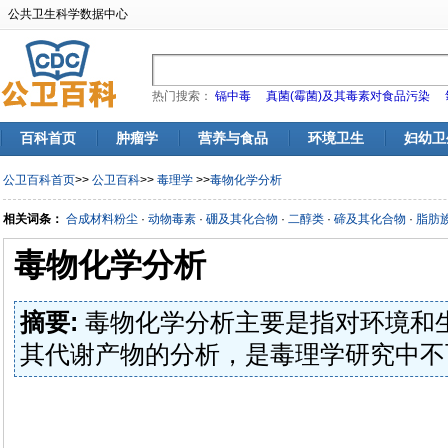
公共卫生科学数据中心
热门搜索：
镉中毒
真菌(霉菌)及其毒素对食品污染
百科首页
肿瘤学
营养与食品
环境卫生
妇幼卫
公卫百科首页
>>
公卫百科
>>
毒理学
>>
毒物化学分析
相关词条：
合成材料粉尘
·
动物毒素
·
硼及其化合物
·
二醇类
·
碲及其化合物
·
脂肪
毒物化学分析
摘要:
毒物化学分析主要是指对环境和
其代谢产物的分析，是毒理学研究中不