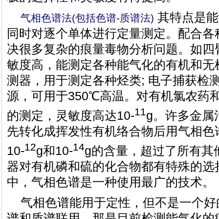
其特点是能
气相色谱法(包括色谱-质谱法)
同时对逐个单体进行定量测定。配合各
决很多复杂的痕量毒物分析问题。如四
敏度高，能测定各种能气化的有机和无机
测器，用于测定各种烃类; 电子捕获检测
源，可用于350℃高温。对有机氯农药
11
的测定，灵敏度高达10-
g。许多金属
先转化成挥发性有机络合物后用气相色
12
14
10-
g和10-
g的含量，超过了所有其
器对有机磷和硫的化合物都有特殊的选
中，气相色谱是一种使用最广的技术。
气相色谱能用于定性，但不是一个好
谱和质谱联用，那是目前检测能气化的