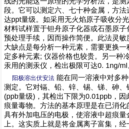
线的光能这一原理的光学分析法，是测
段。它可以测定六、七十种金属，方法
达ppt量级。如采用无火焰原子吸收分
材料试样置于钽舟原子化器或石墨原子
预处理手续，因而操作简便。此法灵敏
大缺点是每分析一种元素，需要更换一
定多种元素; 仪器价格也较贵。另一种
汞用的测汞仪，检出极限可达0. 1ng/m
能在同一溶液中对多种
阳极溶出伏安法
测定。它对镉、铅、锌、锡、锑、砷、
(ppb量级)，其检出下限为0.01ppb
痕量毒物。方法的基本原理是在已消化
具有外加电压的电极，使溶液中超痕量
上。这实质上就是将金属离子富集，经