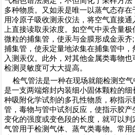
气相色谱法测定，不但简化了采样方法
多种物质。又如汞是唯一以蒸气态存在
用冷原子吸收测汞仪法，将空气直接通
上直接读取汞浓度。如空气中汞含量极
微粒的捕集管，使汞与金膜形成金汞齐;
捕集管，使汞定量地浓集在捕集管中，
入测汞仪。此外，对其他金属类毒物也
检测灵敏度可大大提高。
检气管法是一种在现场就能检测空气
是一支两端熔封内装细小固体颗粒的细
种吸附化学试剂的多孔性物质，称指示
管，毒物与管中试剂反应，使指示胶产
变化的强度或变色段的长度，就可以判
气管用于检测气体、蒸气类毒物。常用