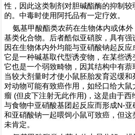
性，因此这类制剂对胆碱酯酶的抑制较
的。中毒时使用阿托品有一定疗效。
氨基甲酸酯类农药在生物体内或体外
基类化合物。后者酷似亚硝胺，具有强
因在生物体内外均能与亚硝酸钠起反应
它是一种碱基取代型诱变物，在某些诱
它也是一个弱致畸物，因其结构中有萘
当较大剂量时才使小鼠胚胎发育迟缓和
对动物可能有致癌作用，如经口给大鼠
瘤 (但皮下注射无此作用)，这是由于
与食物中亚硝酸基团起反应而形成N-
和亚硝酸钠一起喂饲小鼠可致癌，但这
未肯定。