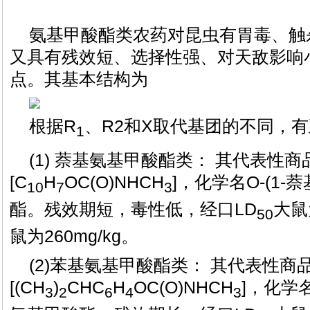
氨基甲酸酯类农药对昆虫有胃毒、触
又具有残效短、选择性强、对天敌影响
点。其基本结构为
根据R
、R2和X取代基团的不同，
1
(1) 萘基氨基甲酸酯类： 其代表性
[C
H
OC(O)NHCH
]，化学名O-(1-
10
7
3
酯。残效期短，毒性低，经口LD
大鼠
50
鼠为260mg/kg。
(2)苯基氨基甲酸酯类： 其代表性商
[(CH
)
CHC
H
OC(O)NHCH
]，化学
3
2
6
4
3