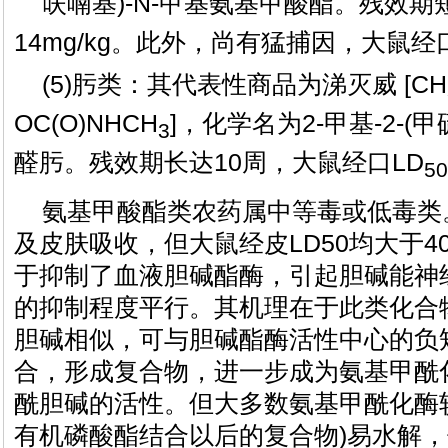
呋喃基)-N-甲基氨基甲酸酯。残效期
14mg/kg。此外，尚有猛捕因，大鼠经口L
(5)肟类：其代表性商品为涕灭威 [CH
OC(O)NHCH
]，化学名为2-甲基-2-(甲
3
醛肟。残效期长达10周，大鼠经口LD
50
氨基甲酸酯类农药属中等毒或低毒类
及皮肤吸收，但大鼠经皮LD50均大于40
于抑制了血液胆碱酯酶，引起胆碱能神
的抑制程度平行。其机理在于此类化合
胆碱相似，可与胆碱酯酶活性中心的负
合，形成复合物，进一步成为氨基甲酰
酰胆碱的活性。但大多数氨基甲酰化酶较
有机磷酸酯结合以后的复合物)易水解