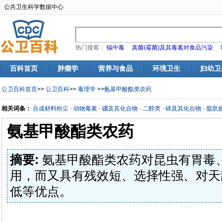
公共卫生科学数据中心
热门搜索：
镉中毒
真菌(霉菌)及其毒素对食品污染
百科首页
肿瘤学
营养与食品
环境卫生
妇幼卫
公卫百科首页
>>
公卫百科
>>
毒理学
>>
氨基甲酸酯类农药
相关词条：
合成材料粉尘
·
动物毒素
·
硼及其化合物
·
二醇类
·
碲及其化合物
·
脂肪
氨基甲酸酯类农药
摘要:
氨基甲酸酯类农药对昆虫有胃毒
用，而又具有残效短、选择性强、对天
低等优点。