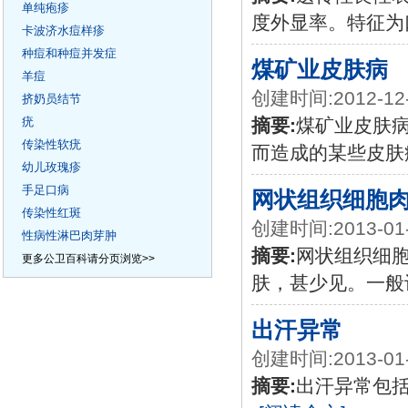
单纯疱疹
度外显率。特征为
卡波济水痘样疹
种痘和种痘并发症
煤矿业皮肤病
羊痘
创建时间:2012-12
挤奶员结节
疣
摘要:
煤矿业皮肤
传染性软疣
而造成的某些皮肤
幼儿玫瑰疹
手足口病
网状组织细胞
传染性红斑
创建时间:2013-01
性病性淋巴肉芽肿
摘要:
网状组织细
更多公卫百科请分页浏览>>
肤，甚少见。一般
出汗异常
创建时间:2013-01
摘要:
出汗异常包