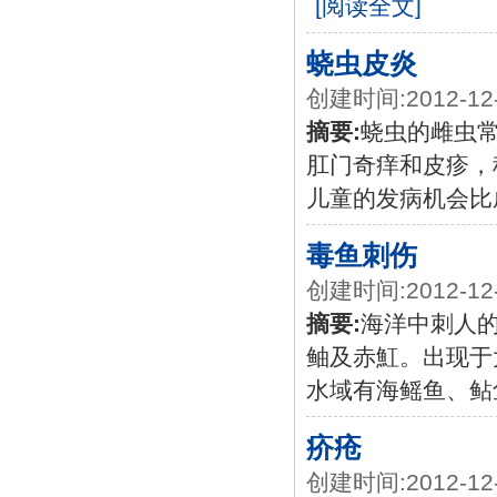
[阅读全文]
蛲虫皮炎
创建时间:2012-12
摘要:
蛲虫的雌虫
肛门奇痒和皮疹，
儿童的发病机会比
毒鱼刺伤
创建时间:2012-12
摘要:
海洋中刺人
鲉及赤魟。出现于
水域有海鳐鱼、鲇
疥疮
创建时间:2012-12