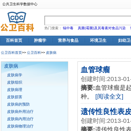
公共卫生科学数据中心
热门搜索：
镉中毒
真菌(霉菌)及其毒素对食品污染
百科首页
肿瘤学
营养与食品
环境卫生
妇幼卫
公卫百科首页
>>
公卫百科
>>
皮肤病
皮肤病
血管球瘤
皮肤病学
创建时间:2013-01
皮肤组织
摘要:
血管球瘤是
皮肤病理
种。
[阅读全文]
皮肤损害
皮肤病的预防
遗传性良性表
皮肤病外用治疗
皮肤病内用治疗
创建时间:2013-01
皮肤病物理治疗
摘要:
遗传性良性