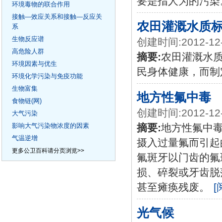
要是指人为的污染
环境毒物的联合作用
接触—效应关系和接触—反应关
农田灌溉水质
系
生物反应谱
创建时间:2012-12
高危险人群
摘要:
农田灌溉水
环境因素与优生
民身体健康，而制
环境化学污染与免疫功能
生物富集
地方性氟中毒
食物链(网)
创建时间:2012-12
大气污染
影响大气污染物浓度的因素
摘要:
地方性氟中毒
气温逆增
摄入过量氟而引起
更多公卫百科请分页浏览>>
氟斑牙以门齿的氟
损、碎裂或牙齿脱
甚至瘫痪残废。
[
光气候